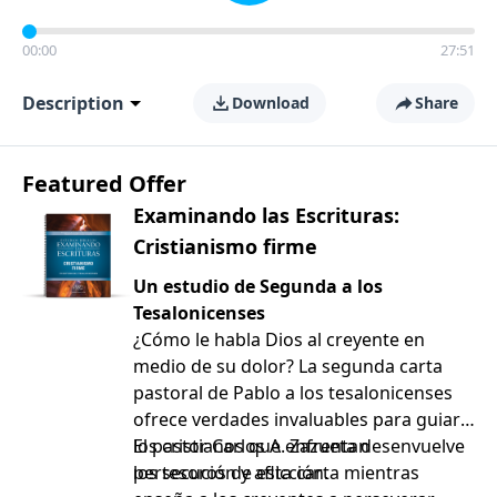
00:00
27:51
Description
Download
Share
Featured Offer
Examinando las Escrituras:
Cristianismo firme
Un estudio de Segunda a los
Tesalonicenses
¿Cómo le habla Dios al creyente en
medio de su dolor? La segunda carta
pastoral de Pablo a los tesalonicenses
ofrece verdades invaluables para guiar a
los cristianos que enfrentan
El pastor Carlos A. Zazueta desenvuelve
persecución y aflicción.
los tesoros de esta carta mientras