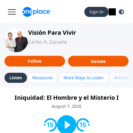
Sign In
Visión Para Vivir
Carlos A. Zazueta
Follow
Donate
Listen
Resources
More Ways to Listen
Articles
Iniquidad: El Hombre y el Misterio I
August 7, 2026