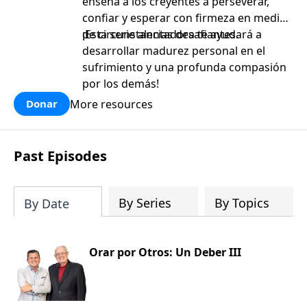
enseña a los creyentes a perseverar,
confiar y esperar con firmeza en medio
de circunstancias desafiantes.
¡Esta serie alentadora te ayudará a
desarrollar madurez personal en el
sufrimiento y una profunda compasión
por los demás!
More resources
Donar
Past Episodes
By Series
By Topics
By Date
Orar por Otros: Un Deber III