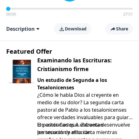
00:00
27:51
Description
Download
Share
Featured Offer
Examinando las Escrituras:
Cristianismo firme
Un estudio de Segunda a los
Tesalonicenses
¿Cómo le habla Dios al creyente en
medio de su dolor? La segunda carta
pastoral de Pablo a los tesalonicenses
ofrece verdades invaluables para guiar a
los cristianos que enfrentan
El pastor Carlos A. Zazueta desenvuelve
persecución y aflicción.
los tesoros de esta carta mientras