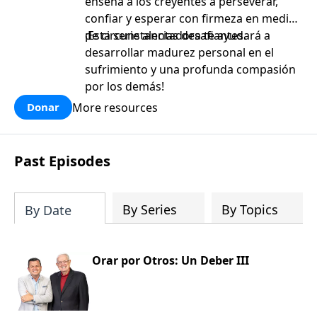
enseña a los creyentes a perseverar,
confiar y esperar con firmeza en medio
de circunstancias desafiantes.
¡Esta serie alentadora te ayudará a
desarrollar madurez personal en el
sufrimiento y una profunda compasión
por los demás!
More resources
Donar
Past Episodes
By Series
By Topics
By Date
Orar por Otros: Un Deber III