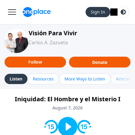
Sign In
Visión Para Vivir
Carlos A. Zazueta
Follow
Donate
Listen
Resources
More Ways to Listen
Articles
Iniquidad: El Hombre y el Misterio I
August 7, 2026