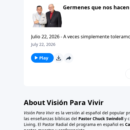
Germenes que nos hacen 
Julio 22, 2026 - A veces simplemente toleramos la vida en l
luchas y los problemas cotidianos, y sin da
July 22, 2026
Esa no es una buena manera de vivir. Hoy en Vision Para Vivir, el pastor Carlos A. Zazueta continuara con la
serie titulada: Cristianismo Contagioso, y no
Play
About Visión Para Vivir
Visión Para Vivir
es la versión al español del popular 
las enseñanzas bíblicas del
Pastor Chuck Swindoll
y c
Living. El Pastor Radial del programa en español es
Ca