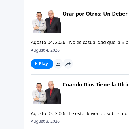
Orar por Otros: Un Deber 
Agosto 04, 2026 - No es casualidad que la Biblia contenga varia
profetas, apostoles...de gente comun y corrie
August 4, 2026
el pastor Carlos A. Zazueta nos ensenara com
especifica.
Play
Cuando Dios Tiene la Ulti
Agosto 03, 2026 - Le esta lloviendo sobre mojado? Siente que el dolor y el sufrimiento se ha
ilimitadamente en su vida? Santiago, capitulo
August 3, 2026
nos hallemos en diversas pruebas, sabiendo que l