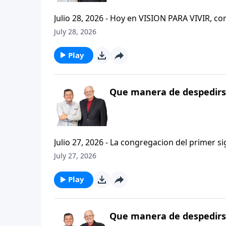
Julio 28, 2026 - Hoy en VISION PARA VIVIR, 
CRISTIANISMO FIRME: UN ESTUDIO DE 2 TESAL
July 28, 2026
tan pequeno pero grande en ensenanza. Si ti
el pastor Carlos A. Zazueta titulo: "ESTIMUL
Play
Que manera de despedirse
Julio 27, 2026 - La congregacion del primer s
interpersonales cristianas y genuinas. Se afirmaban mutuamente. Daban cuentas de si mismos unos con
July 27, 2026
otros. Y compartian un afecto que era absolutamente contagioso. H
que significa desarrollar relaciones autentica
Play
Que manera de despedirse