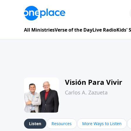
All Ministries
Verse of the Day
Live Radio
Kids'
Visión Para Vivir
Carlos A. Zazueta
Listen
Resources
More Ways to Listen