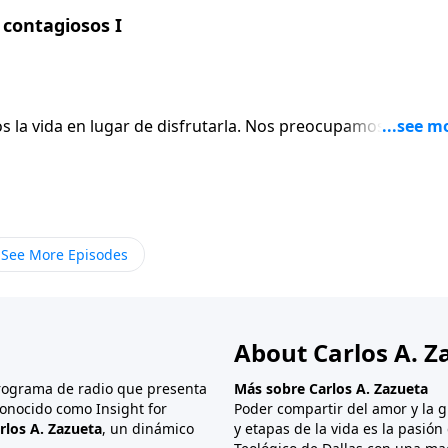
contagiosos I
ugar de disfrutarla. Nos preocupamos por las
rnos cuenta, empezamos a llevar cargas que no necesitamos.
s dara esperanza y consejo.
See More Episodes
About Carlos A. Z
programa de radio que presenta
Más sobre Carlos A. Zazueta
onocido como Insight for
Poder compartir del amor y la g
rlos A. Zazueta
, un dinámico
y etapas de la vida es la pasió