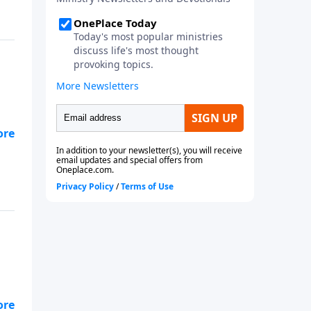
os
as
e