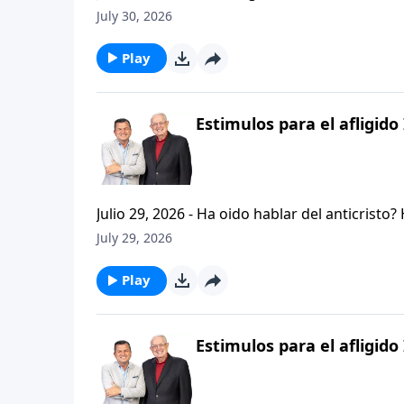
permanezcan firmes y aferrados a las ensenan
July 30, 2026
Palabra de Dios siga esparciendose por todo l
del mensaje que comenzamos hace un par de di
Play
Estimulos para el afligido 
Julio 29, 2026 - Ha oido hablar del anticristo
que se refiere la Biblia cuando usa la palabr
July 29, 2026
parte de la serie CRISTIANISMO FIRME: UN E
capitulo de 2 Tesalonicenses y escuchemos l
Play
AFLIGIDO.
Estimulos para el afligido 