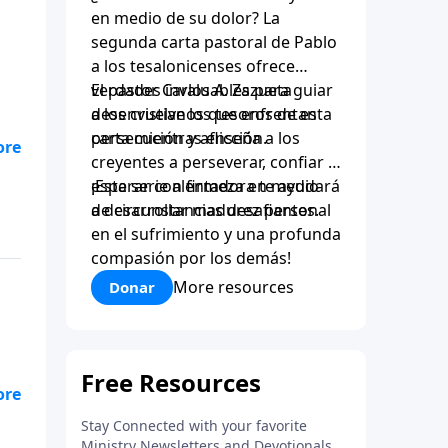
en medio de su dolor? La
segunda carta pastoral de Pablo
a los tesalonicenses ofrece
verdades invaluables para guiar
El pastor Carlos A. Zazueta
a los cristianos que enfrentan
desenvuelve los tesoros de esta
persecución y aflicción.
carta mientras enseña a los
creyentes a perseverar, confiar y
esperar con firmeza en medio
¡Esta serie alentadora te ayudará
de circunstancias desafiantes.
a desarrollar madurez personal
en el sufrimiento y una profunda
compasión por los demás!
More resources
Donar
o