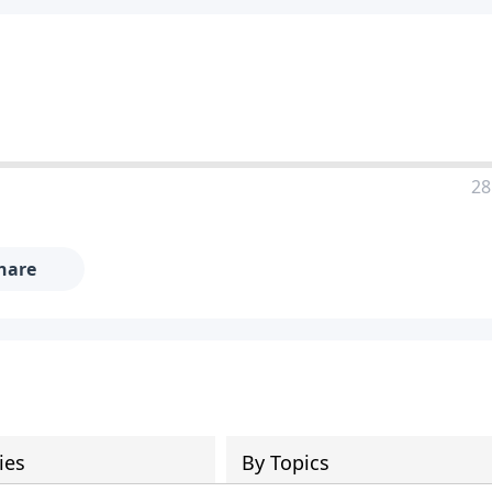
28
hare
ies
By Topics