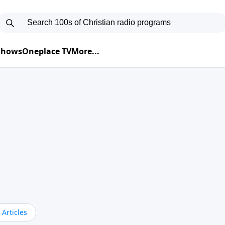
 Shows
Oneplace TV
More...
Articles