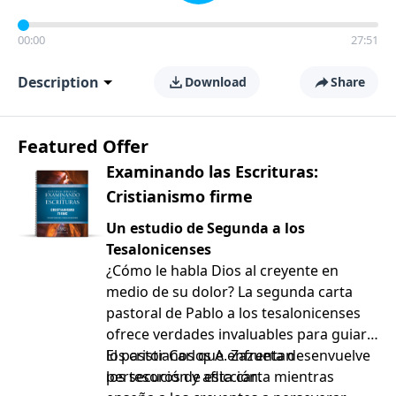
00:00
27:51
Description
Download
Share
Featured Offer
Examinando las Escrituras:
Cristianismo firme
Un estudio de Segunda a los
Tesalonicenses
¿Cómo le habla Dios al creyente en
medio de su dolor? La segunda carta
pastoral de Pablo a los tesalonicenses
ofrece verdades invaluables para guiar a
los cristianos que enfrentan
El pastor Carlos A. Zazueta desenvuelve
persecución y aflicción.
los tesoros de esta carta mientras