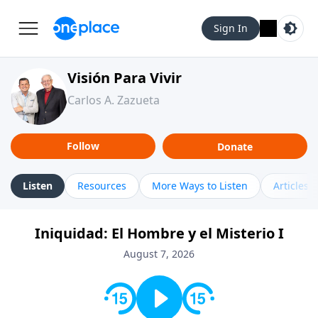
Sign In
Visión Para Vivir
Carlos A. Zazueta
Follow
Donate
Listen
Resources
More Ways to Listen
Articles
Iniquidad: El Hombre y el Misterio I
August 7, 2026