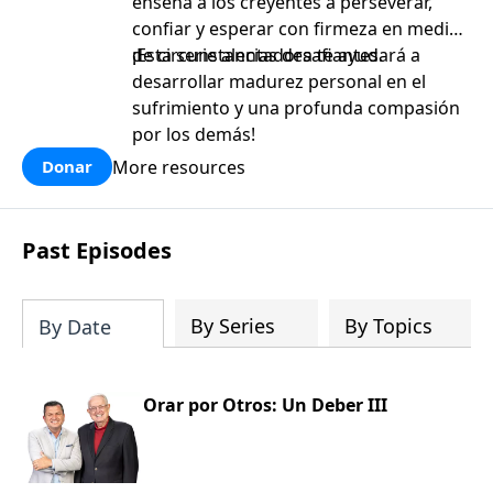
enseña a los creyentes a perseverar,
confiar y esperar con firmeza en medio
de circunstancias desafiantes.
¡Esta serie alentadora te ayudará a
desarrollar madurez personal en el
sufrimiento y una profunda compasión
por los demás!
More resources
Donar
Past Episodes
By Series
By Topics
By Date
Orar por Otros: Un Deber III