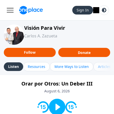
Sign In
Visión Para Vivir
Carlos A. Zazueta
Follow
Donate
Listen
Resources
More Ways to Listen
Articles
Orar por Otros: Un Deber III
August 6, 2026