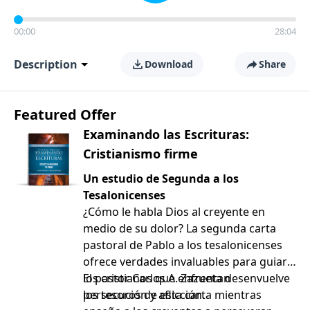
00:00
28:04
Description
Download
Share
Featured Offer
Examinando las Escrituras:
Cristianismo firme
Un estudio de Segunda a los
Tesalonicenses
¿Cómo le habla Dios al creyente en
medio de su dolor? La segunda carta
pastoral de Pablo a los tesalonicenses
ofrece verdades invaluables para guiar a
los cristianos que enfrentan
El pastor Carlos A. Zazueta desenvuelve
persecución y aflicción.
los tesoros de esta carta mientras