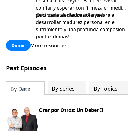
enseña a los creyentes a perseverar,
confiar y esperar con firmeza en medio
de circunstancias desafiantes.
¡Esta serie alentadora te ayudará a
desarrollar madurez personal en el
sufrimiento y una profunda compasión
por los demás!
More resources
Donar
Past Episodes
By Series
By Topics
By Date
Orar por Otros: Un Deber II