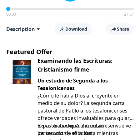
00:00
27:51
Description
Download
Share
Featured Offer
Examinando las Escrituras:
Cristianismo firme
Un estudio de Segunda a los
Tesalonicenses
¿Cómo le habla Dios al creyente en
medio de su dolor? La segunda carta
pastoral de Pablo a los tesalonicenses
ofrece verdades invaluables para guiar a
los cristianos que enfrentan
El pastor Carlos A. Zazueta desenvuelve
persecución y aflicción.
los tesoros de esta carta mientras