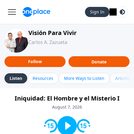
Sign In
Visión Para Vivir
Carlos A. Zazueta
Follow
Donate
Listen
Resources
More Ways to Listen
Articles
Iniquidad: El Hombre y el Misterio I
August 7, 2026