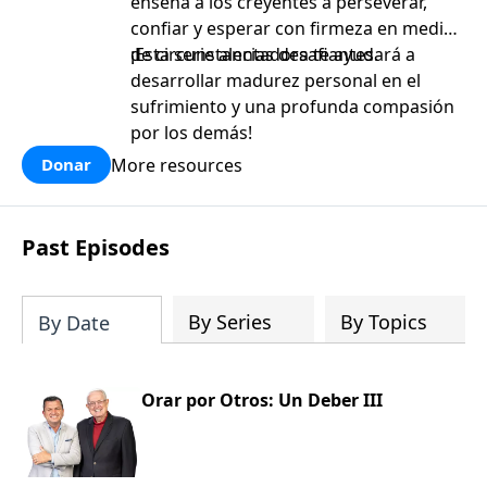
enseña a los creyentes a perseverar,
confiar y esperar con firmeza en medio
de circunstancias desafiantes.
¡Esta serie alentadora te ayudará a
desarrollar madurez personal en el
sufrimiento y una profunda compasión
por los demás!
More resources
Donar
Past Episodes
By Series
By Topics
By Date
Orar por Otros: Un Deber III