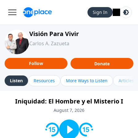
Sign In
Visión Para Vivir
Carlos A. Zazueta
Follow
Donate
Listen
Resources
More Ways to Listen
Articles
Iniquidad: El Hombre y el Misterio I
August 7, 2026