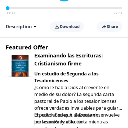
00:00
27:51
Description
Download
Share
Featured Offer
Examinando las Escrituras:
Cristianismo firme
Un estudio de Segunda a los
Tesalonicenses
¿Cómo le habla Dios al creyente en
medio de su dolor? La segunda carta
pastoral de Pablo a los tesalonicenses
ofrece verdades invaluables para guiar a
los cristianos que enfrentan
El pastor Carlos A. Zazueta desenvuelve
persecución y aflicción.
los tesoros de esta carta mientras