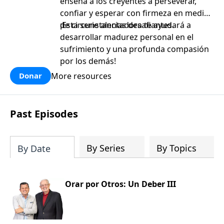
enseña a los creyentes a perseverar,
confiar y esperar con firmeza en medio
de circunstancias desafiantes.
¡Esta serie alentadora te ayudará a
desarrollar madurez personal en el
sufrimiento y una profunda compasión
por los demás!
More resources
Donar
Past Episodes
By Series
By Topics
By Date
Orar por Otros: Un Deber III