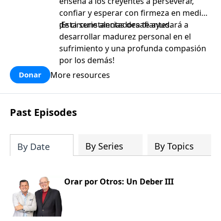
enseña a los creyentes a perseverar,
confiar y esperar con firmeza en medio
de circunstancias desafiantes.
¡Esta serie alentadora te ayudará a
desarrollar madurez personal en el
sufrimiento y una profunda compasión
por los demás!
More resources
Donar
Past Episodes
By Series
By Topics
By Date
Orar por Otros: Un Deber III