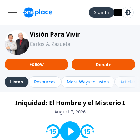
Sign In
Visión Para Vivir
Carlos A. Zazueta
Follow
Donate
Listen
Resources
More Ways to Listen
Articles
Iniquidad: El Hombre y el Misterio I
August 7, 2026