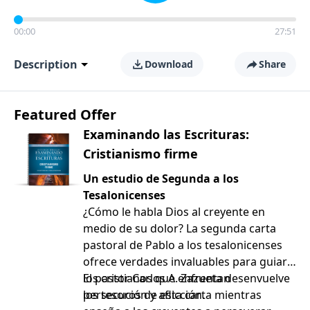
00:00
27:51
Description
Download
Share
Featured Offer
Examinando las Escrituras:
Cristianismo firme
Un estudio de Segunda a los
Tesalonicenses
¿Cómo le habla Dios al creyente en
medio de su dolor? La segunda carta
pastoral de Pablo a los tesalonicenses
ofrece verdades invaluables para guiar a
los cristianos que enfrentan
El pastor Carlos A. Zazueta desenvuelve
persecución y aflicción.
los tesoros de esta carta mientras