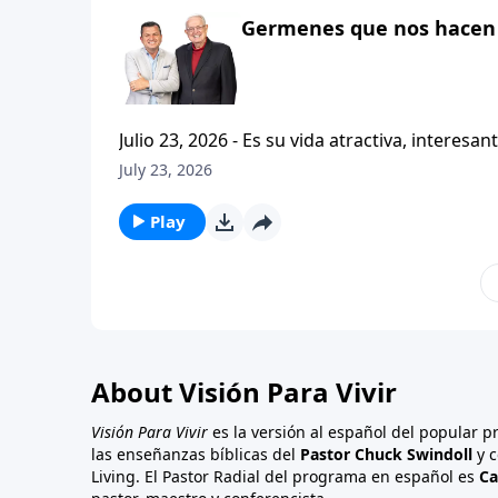
Germenes que nos hacen 
Julio 23, 2026 - Es su vida atractiva, interesante o contagiosa? Bienvenido a Vi
Carlos A. Zazueta. Actualmente estamos estudiando la primera carta a los Tesalonicenses, con esta serie
July 23, 2026
titulada CRISTIANISMO CONTAGIOSO. Y hoy continuaremos enfatizando la importancia de caminar
consistentemente con
Play
About Visión Para Vivir
Visión Para Vivir
es la versión al español del popular 
las enseñanzas bíblicas del
Pastor Chuck Swindoll
y c
Living. El Pastor Radial del programa en español es
Ca