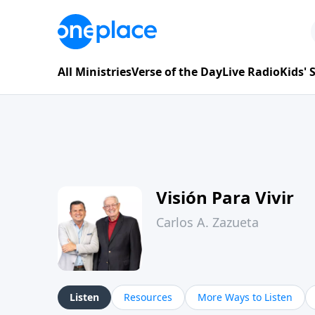
All Ministries
Verse of the Day
Live Radio
Kids'
Visión Para Vivir
Carlos A. Zazueta
Listen
Resources
More Ways to Listen