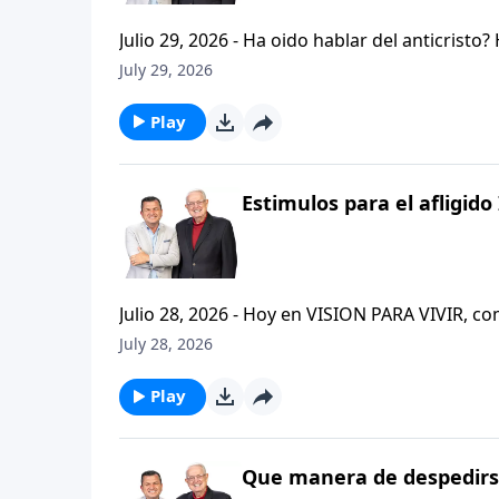
Julio 29, 2026 - Ha oido hablar del anticristo
que se refiere la Biblia cuando usa la palabr
July 29, 2026
parte de la serie CRISTIANISMO FIRME: UN E
capitulo de 2 Tesalonicenses y escuchemos l
Play
AFLIGIDO.
Estimulos para el afligido 
Julio 28, 2026 - Hoy en VISION PARA VIVIR, 
CRISTIANISMO FIRME: UN ESTUDIO DE 2 TESAL
July 28, 2026
tan pequeno pero grande en ensenanza. Si ti
el pastor Carlos A. Zazueta titulo: "ESTIMUL
Play
Que manera de despedirse