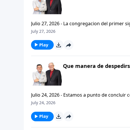
Julio 27, 2026 - La congregacion del primer s
interpersonales cristianas y genuinas. Se afirmaban mutuamente. Daban cuentas de si mismos unos con
July 27, 2026
otros. Y compartian un afecto que era absolutamente contagioso. H
que significa desarrollar relaciones autentica
Play
Que manera de despedirse
Julio 24, 2026 - Estamos a punto de concluir c
tesalonicenses titulado: Cristianismo Contagioso. En este escrito vemos una despedida franca. 
July 24, 2026
concluir su ensenanza con un despreocupado,
a sus hijos espirituales con una bendicion q
Play