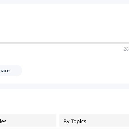
28
hare
ies
By Topics