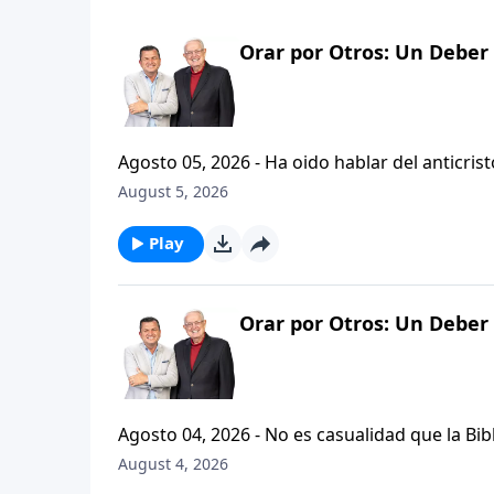
Orar por Otros: Un Deber 
Agosto 05, 2026 - Ha oido hablar del anticristo? Hoy vamos a escuchar al pastor Carlos A. Zazueta expl
que se refiere la Biblia cuando usa la palabr
August 5, 2026
parte de la serie CRISTIANISMO FIRME: UN 
Play
Orar por Otros: Un Deber 
Agosto 04, 2026 - No es casualidad que la Biblia contenga varia
profetas, apostoles...de gente comun y corrie
August 4, 2026
el pastor Carlos A. Zazueta nos ensenara com