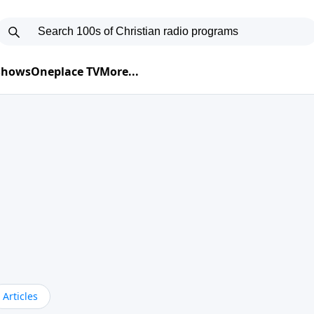
 Shows
Oneplace TV
More...
Articles