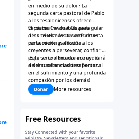
en medio de su dolor? La
segunda carta pastoral de Pablo
a los tesalonicenses ofrece
verdades invaluables para guiar
El pastor Carlos A. Zazueta
a los cristianos que enfrentan
desenvuelve los tesoros de esta
persecución y aflicción.
carta mientras enseña a los
creyentes a perseverar, confiar y
esperar con firmeza en medio
¡Esta serie alentadora te ayudará
de circunstancias desafiantes.
a desarrollar madurez personal
en el sufrimiento y una profunda
compasión por los demás!
More resources
Donar