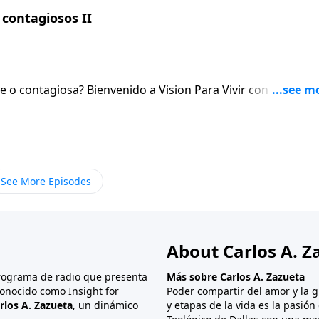
contagiosos II
sion Para Vivir con el pastor
 el Senor. Al igual que hablaremos de la necesidad de orar sin cesar.
See More Episodes
About Carlos A. Z
programa de radio que presenta
Más sobre Carlos A. Zazueta
onocido como Insight for
Poder compartir del amor y la g
rlos A. Zazueta
, un dinámico
y etapas de la vida es la pasió