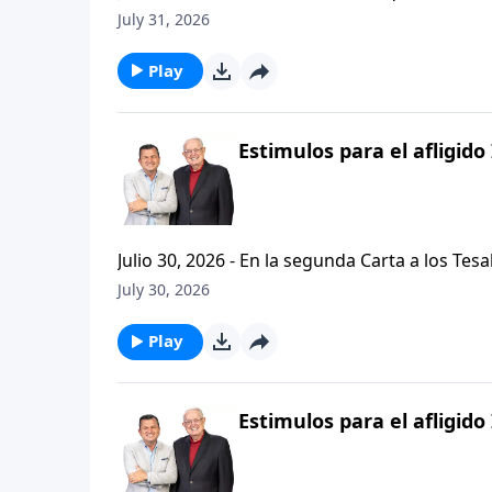
problemas, buscando empaquetar nuestros problemas en una
July 31, 2026
de hoy de Vision Para Vivir, aprenderemos a
respuestas a nuestros dilemas con esta seri
Play
Estimulos para el afligido 
Julio 30, 2026 - En la segunda Carta a los Tes
permanezcan firmes y aferrados a las ensenan
July 30, 2026
Palabra de Dios siga esparciendose por todo l
del mensaje que comenzamos hace un par de di
Play
Estimulos para el afligido 