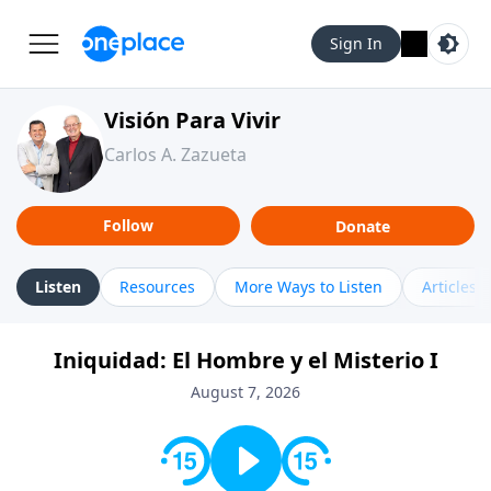
Sign In
Visión Para Vivir
Carlos A. Zazueta
Follow
Donate
Listen
Resources
More Ways to Listen
Articles
Iniquidad: El Hombre y el Misterio I
August 7, 2026