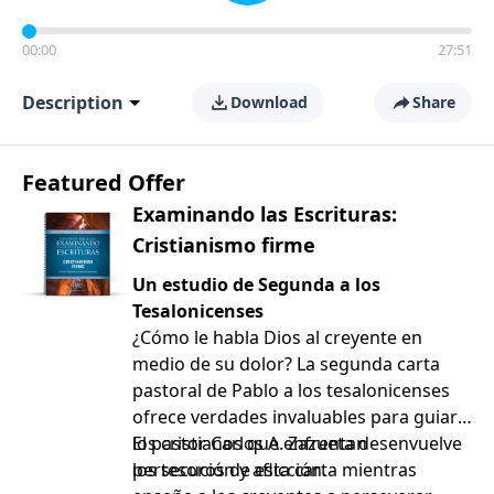
00:00
27:51
Description
Download
Share
Featured Offer
Examinando las Escrituras:
Cristianismo firme
Un estudio de Segunda a los
Tesalonicenses
¿Cómo le habla Dios al creyente en
medio de su dolor? La segunda carta
pastoral de Pablo a los tesalonicenses
ofrece verdades invaluables para guiar a
los cristianos que enfrentan
El pastor Carlos A. Zazueta desenvuelve
persecución y aflicción.
los tesoros de esta carta mientras