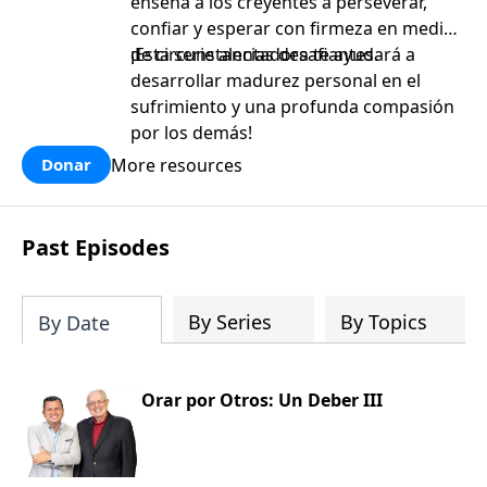
enseña a los creyentes a perseverar,
confiar y esperar con firmeza en medio
de circunstancias desafiantes.
¡Esta serie alentadora te ayudará a
desarrollar madurez personal en el
sufrimiento y una profunda compasión
por los demás!
More resources
Donar
Past Episodes
By Series
By Topics
By Date
Orar por Otros: Un Deber III