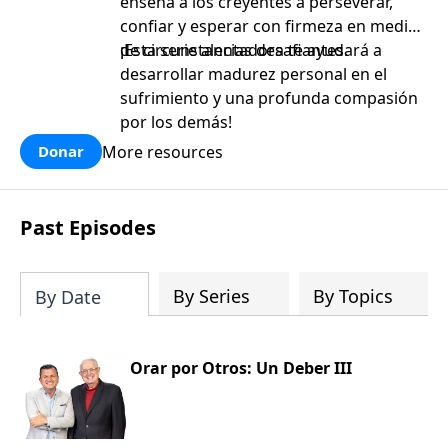
enseña a los creyentes a perseverar,
confiar y esperar con firmeza en medio
de circunstancias desafiantes.
¡Esta serie alentadora te ayudará a
desarrollar madurez personal en el
sufrimiento y una profunda compasión
por los demás!
More resources
Donar
Past Episodes
By Series
By Topics
By Date
Orar por Otros: Un Deber III