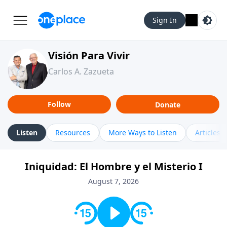
Sign In
Visión Para Vivir
Carlos A. Zazueta
Follow
Donate
Listen
Resources
More Ways to Listen
Articles
Iniquidad: El Hombre y el Misterio I
August 7, 2026