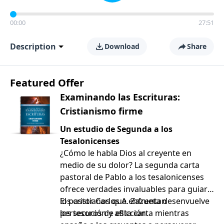
00:00
27:51
Description
Download
Share
Featured Offer
Examinando las Escrituras:
Cristianismo firme
Un estudio de Segunda a los
Tesalonicenses
¿Cómo le habla Dios al creyente en
medio de su dolor? La segunda carta
pastoral de Pablo a los tesalonicenses
ofrece verdades invaluables para guiar a
los cristianos que enfrentan
El pastor Carlos A. Zazueta desenvuelve
persecución y aflicción.
los tesoros de esta carta mientras