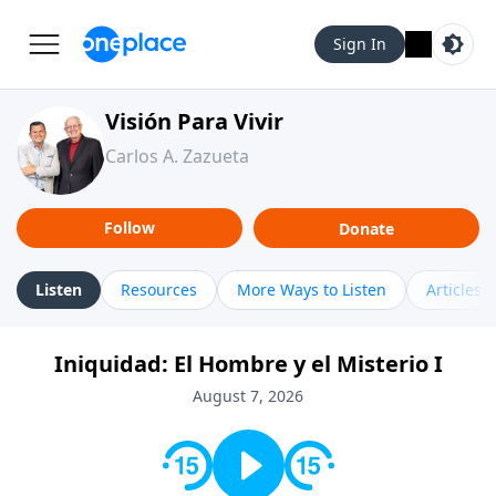
Sign In
Visión Para Vivir
Carlos A. Zazueta
Follow
Donate
Listen
Resources
More Ways to Listen
Articles
Iniquidad: El Hombre y el Misterio I
August 7, 2026