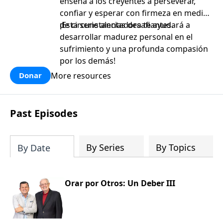
enseña a los creyentes a perseverar,
confiar y esperar con firmeza en medio
de circunstancias desafiantes.
¡Esta serie alentadora te ayudará a
desarrollar madurez personal en el
sufrimiento y una profunda compasión
por los demás!
More resources
Donar
Past Episodes
By Series
By Topics
By Date
Orar por Otros: Un Deber III