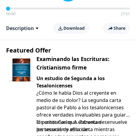
00:00
27:51
Description
Download
Share
Featured Offer
Examinando las Escrituras:
Cristianismo firme
Un estudio de Segunda a los
Tesalonicenses
¿Cómo le habla Dios al creyente en
medio de su dolor? La segunda carta
pastoral de Pablo a los tesalonicenses
ofrece verdades invaluables para guiar a
los cristianos que enfrentan
El pastor Carlos A. Zazueta desenvuelve
persecución y aflicción.
los tesoros de esta carta mientras