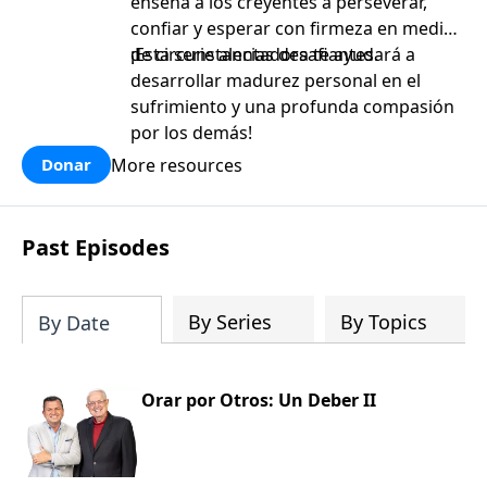
enseña a los creyentes a perseverar,
confiar y esperar con firmeza en medio
de circunstancias desafiantes.
¡Esta serie alentadora te ayudará a
desarrollar madurez personal en el
sufrimiento y una profunda compasión
por los demás!
More resources
Donar
Past Episodes
By Series
By Topics
By Date
Orar por Otros: Un Deber II