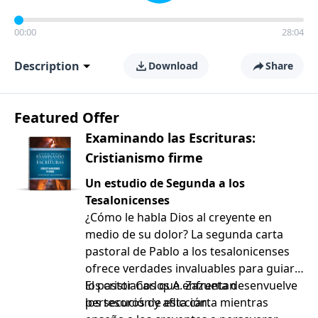
00:00
28:04
Description
Download
Share
Featured Offer
Examinando las Escrituras:
Cristianismo firme
Un estudio de Segunda a los
Tesalonicenses
¿Cómo le habla Dios al creyente en
medio de su dolor? La segunda carta
pastoral de Pablo a los tesalonicenses
ofrece verdades invaluables para guiar a
los cristianos que enfrentan
El pastor Carlos A. Zazueta desenvuelve
persecución y aflicción.
los tesoros de esta carta mientras