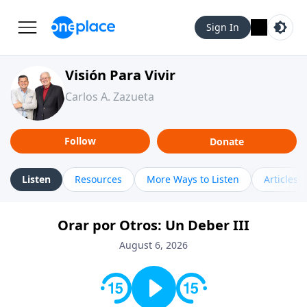
Sign In
Visión Para Vivir
Carlos A. Zazueta
Follow
Donate
Listen
Resources
More Ways to Listen
Articles
Orar por Otros: Un Deber III
August 6, 2026