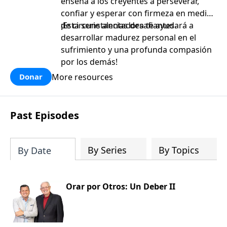
enseña a los creyentes a perseverar,
confiar y esperar con firmeza en medio
de circunstancias desafiantes.
¡Esta serie alentadora te ayudará a
desarrollar madurez personal en el
sufrimiento y una profunda compasión
por los demás!
More resources
Donar
Past Episodes
By Series
By Topics
By Date
Orar por Otros: Un Deber II