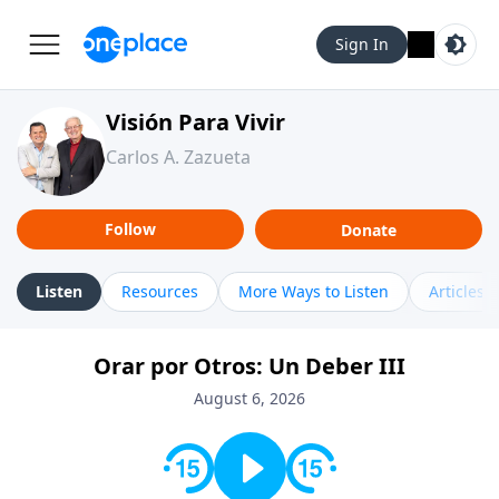
Sign In
Visión Para Vivir
Carlos A. Zazueta
Follow
Donate
Listen
Resources
More Ways to Listen
Articles
Orar por Otros: Un Deber III
August 6, 2026