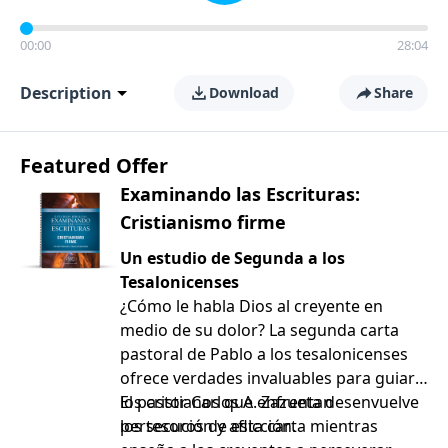
00:00
28:04
Description
Download
Share
Featured Offer
Examinando las Escrituras:
Cristianismo firme
Un estudio de Segunda a los
Tesalonicenses
¿Cómo le habla Dios al creyente en
medio de su dolor? La segunda carta
pastoral de Pablo a los tesalonicenses
ofrece verdades invaluables para guiar a
los cristianos que enfrentan
El pastor Carlos A. Zazueta desenvuelve
persecución y aflicción.
los tesoros de esta carta mientras