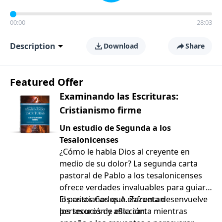
00:00
28:03
Description
Download
Share
Featured Offer
Examinando las Escrituras:
Cristianismo firme
Un estudio de Segunda a los
Tesalonicenses
¿Cómo le habla Dios al creyente en
medio de su dolor? La segunda carta
pastoral de Pablo a los tesalonicenses
ofrece verdades invaluables para guiar a
los cristianos que enfrentan
El pastor Carlos A. Zazueta desenvuelve
persecución y aflicción.
los tesoros de esta carta mientras