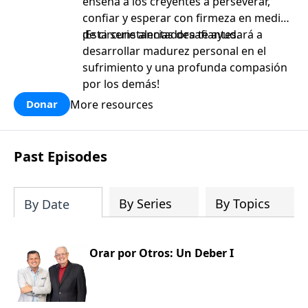
enseña a los creyentes a perseverar,
confiar y esperar con firmeza en medio
de circunstancias desafiantes.
¡Esta serie alentadora te ayudará a
desarrollar madurez personal en el
sufrimiento y una profunda compasión
por los demás!
More resources
Donar
Past Episodes
By Series
By Topics
By Date
Orar por Otros: Un Deber I