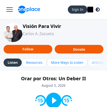
Sign In
Visión Para Vivir
Carlos A. Zazueta
Follow
Donate
Listen
Resources
More Ways to Listen
Articles
Orar por Otros: Un Deber II
August 5, 2026