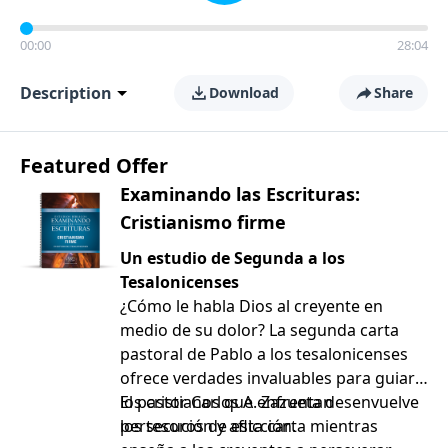
00:00
28:04
Description
Download
Share
Featured Offer
Examinando las Escrituras:
Cristianismo firme
Un estudio de Segunda a los
Tesalonicenses
¿Cómo le habla Dios al creyente en
medio de su dolor? La segunda carta
pastoral de Pablo a los tesalonicenses
ofrece verdades invaluables para guiar a
los cristianos que enfrentan
El pastor Carlos A. Zazueta desenvuelve
persecución y aflicción.
los tesoros de esta carta mientras