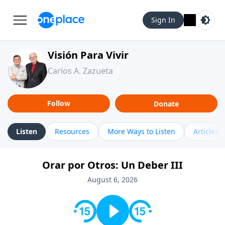
Sign In
Visión Para Vivir
Carlos A. Zazueta
Follow
Donate
Listen
Resources
More Ways to Listen
Articles
Orar por Otros: Un Deber III
August 6, 2026