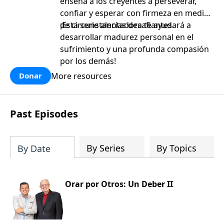
enseña a los creyentes a perseverar,
confiar y esperar con firmeza en medio
de circunstancias desafiantes.
¡Esta serie alentadora te ayudará a
desarrollar madurez personal en el
sufrimiento y una profunda compasión
por los demás!
More resources
Donar
Past Episodes
By Series
By Topics
By Date
Orar por Otros: Un Deber II