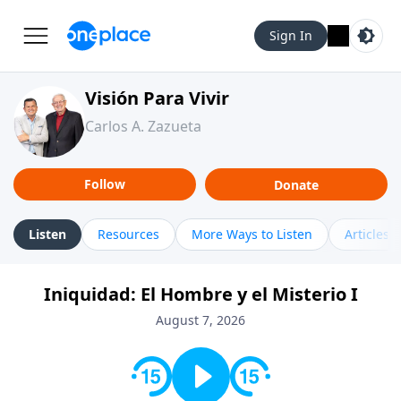
Sign In
Visión Para Vivir
Carlos A. Zazueta
Follow
Donate
Listen
Resources
More Ways to Listen
Articles
Iniquidad: El Hombre y el Misterio I
August 7, 2026