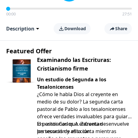
00:00
27:51
Description
Download
Share
Featured Offer
Examinando las Escrituras:
Cristianismo firme
Un estudio de Segunda a los
Tesalonicenses
¿Cómo le habla Dios al creyente en
medio de su dolor? La segunda carta
pastoral de Pablo a los tesalonicenses
ofrece verdades invaluables para guiar a
los cristianos que enfrentan
El pastor Carlos A. Zazueta desenvuelve
persecución y aflicción.
los tesoros de esta carta mientras