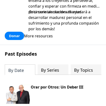
enseña a los creyentes a perseverar,
confiar y esperar con firmeza en medio
de circunstancias desafiantes.
¡Esta serie alentadora te ayudará a
desarrollar madurez personal en el
sufrimiento y una profunda compasión
por los demás!
More resources
Donar
Past Episodes
By Series
By Topics
By Date
Orar por Otros: Un Deber III