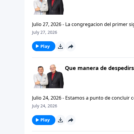
Julio 27, 2026 - La congregacion del primer s
interpersonales cristianas y genuinas. Se afirmaban mutuamente. Daban cuentas de si mismos unos con
July 27, 2026
otros. Y compartian un afecto que era absolutamente contagioso. H
que significa desarrollar relaciones autentica
Play
Que manera de despedirse
Julio 24, 2026 - Estamos a punto de concluir c
tesalonicenses titulado: Cristianismo Contagioso. En este escrito vemos una despedida franca. 
July 24, 2026
concluir su ensenanza con un despreocupado,
a sus hijos espirituales con una bendicion q
Play