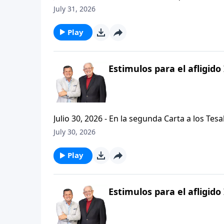
problemas, buscando empaquetar nuestros problemas en una
July 31, 2026
de hoy de Vision Para Vivir, aprenderemos a
respuestas a nuestros dilemas con esta seri
Play
Estimulos para el afligido 
Julio 30, 2026 - En la segunda Carta a los Tes
permanezcan firmes y aferrados a las ensenan
July 30, 2026
Palabra de Dios siga esparciendose por todo l
del mensaje que comenzamos hace un par de di
Play
Estimulos para el afligido 