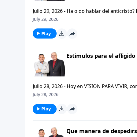
Julio 29, 2026 - Ha oido hablar del anticristo
que se refiere la Biblia cuando usa la palabr
July 29, 2026
parte de la serie CRISTIANISMO FIRME: UN E
capitulo de 2 Tesalonicenses y escuchemos l
Play
AFLIGIDO.
Estimulos para el afligido 
Julio 28, 2026 - Hoy en VISION PARA VIVIR, 
CRISTIANISMO FIRME: UN ESTUDIO DE 2 TESAL
July 28, 2026
tan pequeno pero grande en ensenanza. Si ti
el pastor Carlos A. Zazueta titulo: "ESTIMUL
Play
Que manera de despedirse