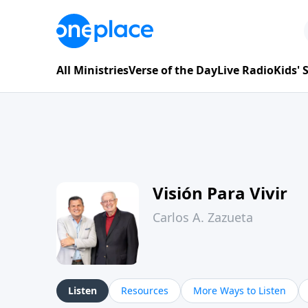
All Ministries
Verse of the Day
Live Radio
Kids'
Visión Para Vivir
Carlos A. Zazueta
Listen
Resources
More Ways to Listen