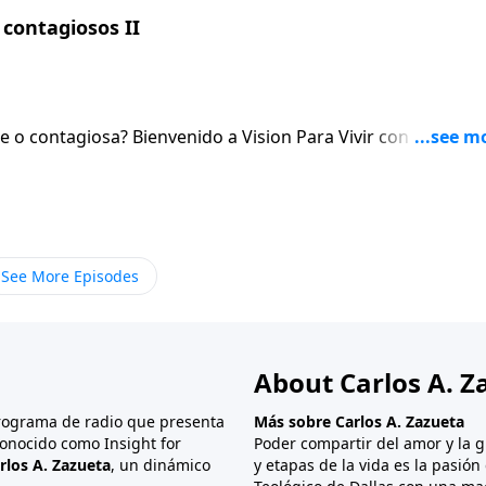
contagiosos II
sion Para Vivir con el pastor
 el Senor. Al igual que hablaremos de la necesidad de orar sin cesar.
See More Episodes
About Carlos A. Z
programa de radio que presenta
Más sobre Carlos A. Zazueta
onocido como Insight for
Poder compartir del amor y la g
rlos A. Zazueta
, un dinámico
y etapas de la vida es la pasió