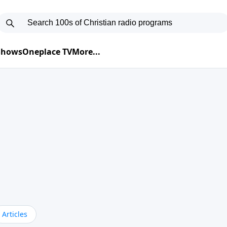
 Shows
Oneplace TV
More...
Articles