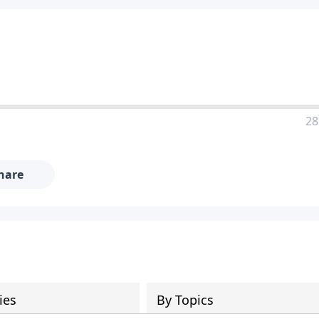
28
hare
ies
By Topics