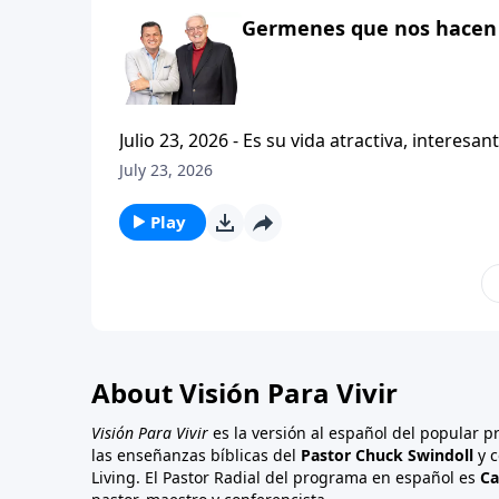
Germenes que nos hacen 
Julio 23, 2026 - Es su vida atractiva, interesante o contagiosa? Bienvenido a Vi
Carlos A. Zazueta. Actualmente estamos estudiando la primera carta a los Tesalonicenses, con esta serie
July 23, 2026
titulada CRISTIANISMO CONTAGIOSO. Y hoy continuaremos enfatizando la importancia de caminar
consistentemente con
Play
About Visión Para Vivir
Visión Para Vivir
es la versión al español del popular 
las enseñanzas bíblicas del
Pastor Chuck Swindoll
y c
Living. El Pastor Radial del programa en español es
Ca