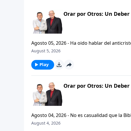
Orar por Otros: Un Deber 
Agosto 05, 2026 - Ha oido hablar del anticristo? Hoy vamos a escuchar al pastor Carlos A. Zazueta expl
que se refiere la Biblia cuando usa la palabr
August 5, 2026
parte de la serie CRISTIANISMO FIRME: UN 
Play
Orar por Otros: Un Deber 
Agosto 04, 2026 - No es casualidad que la Biblia contenga varia
profetas, apostoles...de gente comun y corrie
August 4, 2026
el pastor Carlos A. Zazueta nos ensenara com