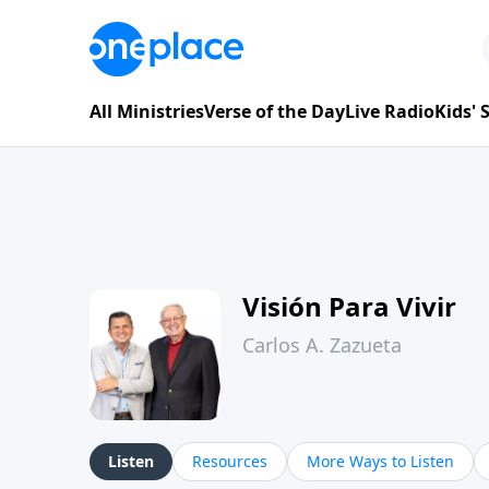
All Ministries
Verse of the Day
Live Radio
Kids'
Visión Para Vivir
Carlos A. Zazueta
Listen
Resources
More Ways to Listen