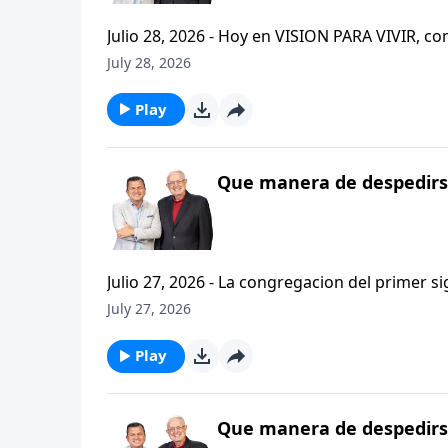
Julio 28, 2026 - Hoy en VISION PARA VIVIR, 
CRISTIANISMO FIRME: UN ESTUDIO DE 2 TESAL
July 28, 2026
tan pequeno pero grande en ensenanza. Si ti
el pastor Carlos A. Zazueta titulo: "ESTIMUL
Play
Que manera de despedirse
Julio 27, 2026 - La congregacion del primer s
interpersonales cristianas y genuinas. Se afirmaban mutuamente. Daban cuentas de si mismos unos con
July 27, 2026
otros. Y compartian un afecto que era absolutamente contagioso. H
que significa desarrollar relaciones autentica
Play
Que manera de despedirse