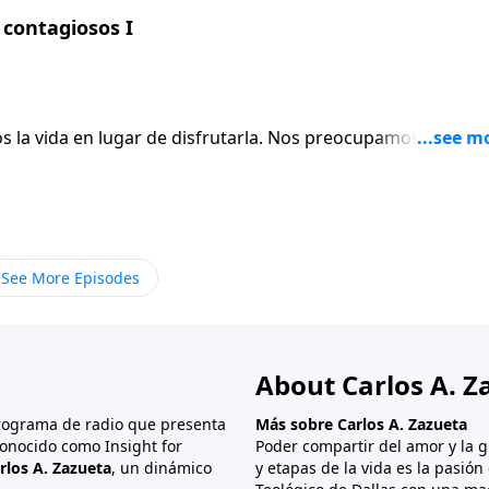
contagiosos I
ugar de disfrutarla. Nos preocupamos por las
rnos cuenta, empezamos a llevar cargas que no necesitamos.
s dara esperanza y consejo.
See More Episodes
About Carlos A. Z
programa de radio que presenta
Más sobre Carlos A. Zazueta
onocido como Insight for
Poder compartir del amor y la g
rlos A. Zazueta
, un dinámico
y etapas de la vida es la pasió