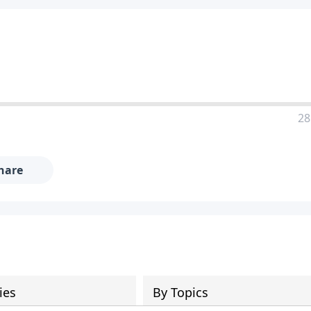
28
hare
ies
By Topics