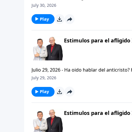
permanezcan firmes y aferrados a las ensenan
July 30, 2026
Palabra de Dios siga esparciendose por todo l
del mensaje que comenzamos hace un par de di
Play
Estimulos para el afligido 
Julio 29, 2026 - Ha oido hablar del anticristo
que se refiere la Biblia cuando usa la palabr
July 29, 2026
parte de la serie CRISTIANISMO FIRME: UN E
capitulo de 2 Tesalonicenses y escuchemos l
Play
AFLIGIDO.
Estimulos para el afligido 