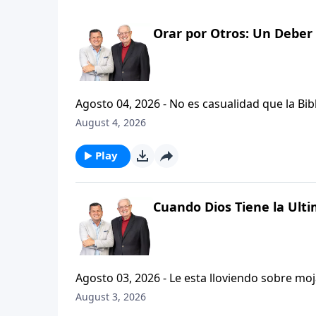
Orar por Otros: Un Deber 
Agosto 04, 2026 - No es casualidad que la Biblia contenga varia
profetas, apostoles...de gente comun y corrie
August 4, 2026
el pastor Carlos A. Zazueta nos ensenara com
especifica.
Play
Cuando Dios Tiene la Ulti
Agosto 03, 2026 - Le esta lloviendo sobre mojado? Siente que el dolor y el sufrimiento se ha
ilimitadamente en su vida? Santiago, capitulo
August 3, 2026
nos hallemos en diversas pruebas, sabiendo que l