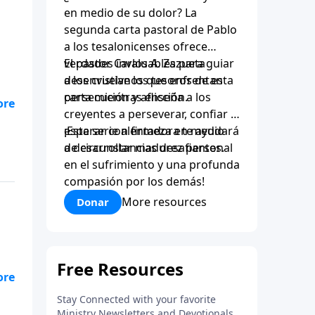
en medio de su dolor? La
segunda carta pastoral de Pablo
a los tesalonicenses ofrece
verdades invaluables para guiar
El pastor Carlos A. Zazueta
a los cristianos que enfrentan
desenvuelve los tesoros de esta
persecución y aflicción.
carta mientras enseña a los
creyentes a perseverar, confiar y
esperar con firmeza en medio
¡Esta serie alentadora te ayudará
de circunstancias desafiantes.
a desarrollar madurez personal
en el sufrimiento y una profunda
compasión por los demás!
More resources
Donar
o