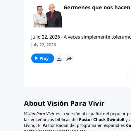
Germenes que nos hacen 
Julio 22, 2026 - A veces simplemente toleramos la vida en l
luchas y los problemas cotidianos, y sin da
July 22, 2026
Esa no es una buena manera de vivir. Hoy en Vision Para Vivir, el pastor Carlos A. Zazueta continuara con la
serie titulada: Cristianismo Contagioso, y no
Play
About Visión Para Vivir
Visión Para Vivir
es la versión al español del popular 
las enseñanzas bíblicas del
Pastor Chuck Swindoll
y c
Living. El Pastor Radial del programa en español es
Ca