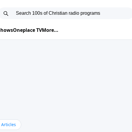
 Shows
Oneplace TV
More...
Articles