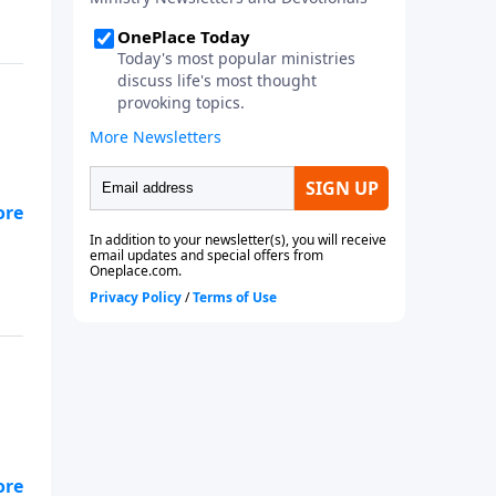
os
as
e