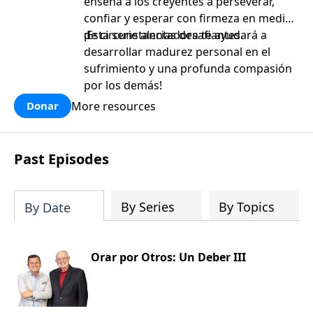
enseña a los creyentes a perseverar,
confiar y esperar con firmeza en medio
de circunstancias desafiantes.
¡Esta serie alentadora te ayudará a
desarrollar madurez personal en el
sufrimiento y una profunda compasión
por los demás!
More resources
Donar
Past Episodes
By Series
By Topics
By Date
Orar por Otros: Un Deber III