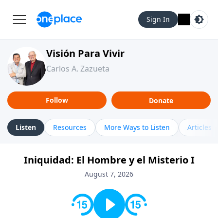
Sign In
Visión Para Vivir
Carlos A. Zazueta
Follow
Donate
Listen
Resources
More Ways to Listen
Articles
Iniquidad: El Hombre y el Misterio I
August 7, 2026