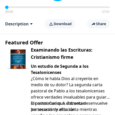
00:00
27:51
Description
Download
Share
Featured Offer
Examinando las Escrituras:
Cristianismo firme
Un estudio de Segunda a los
Tesalonicenses
¿Cómo le habla Dios al creyente en
medio de su dolor? La segunda carta
pastoral de Pablo a los tesalonicenses
ofrece verdades invaluables para guiar a
los cristianos que enfrentan
El pastor Carlos A. Zazueta desenvuelve
persecución y aflicción.
los tesoros de esta carta mientras