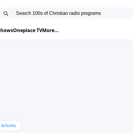
 Shows
Oneplace TV
More...
Articles