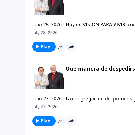
Julio 28, 2026 - Hoy en VISION PARA VIVIR, 
CRISTIANISMO FIRME: UN ESTUDIO DE 2 TESAL
July 28, 2026
tan pequeno pero grande en ensenanza. Si ti
el pastor Carlos A. Zazueta titulo: "ESTIMUL
Play
Que manera de despedirse
Julio 27, 2026 - La congregacion del primer s
interpersonales cristianas y genuinas. Se afirmaban mutuamente. Daban cuentas de si mismos unos con
July 27, 2026
otros. Y compartian un afecto que era absolutamente contagioso. H
que significa desarrollar relaciones autentica
Play