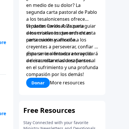
en medio de su dolor? La
segunda carta pastoral de Pablo
a los tesalonicenses ofrece
verdades invaluables para guiar
El pastor Carlos A. Zazueta
a los cristianos que enfrentan
desenvuelve los tesoros de esta
persecución y aflicción.
carta mientras enseña a los
creyentes a perseverar, confiar y
esperar con firmeza en medio
¡Esta serie alentadora te ayudará
de circunstancias desafiantes.
a desarrollar madurez personal
en el sufrimiento y una profunda
compasión por los demás!
More resources
Donar