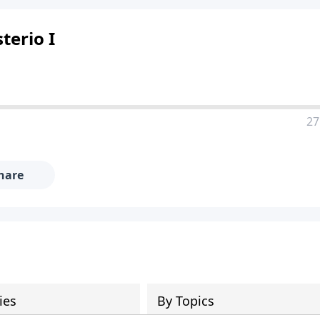
terio I
27
hare
ies
By Topics