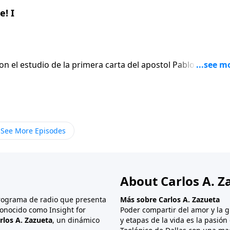
! I
on el estudio de la primera carta del apostol Pablo a los
En lugar de
 el apostol escribe seis versiculos para afirmar gentilmen
ue termina siendo el punto mas apasionado de toda su carta
See More Episodes
About Carlos A. Z
programa de radio que presenta
Más sobre Carlos A. Zazueta
onocido como Insight for
Poder compartir del amor y la g
rlos A. Zazueta
, un dinámico
y etapas de la vida es la pasió