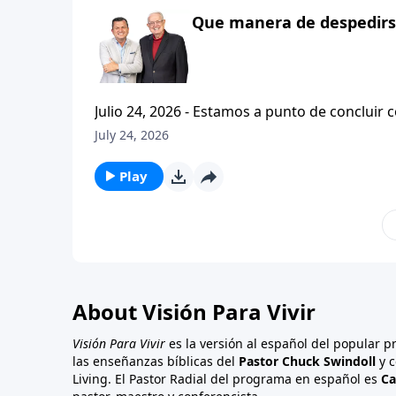
Que manera de despedirse
Julio 24, 2026 - Estamos a punto de concluir c
tesalonicenses titulado: Cristianismo Contagioso. En este escrito vemos una despedida franca. 
July 24, 2026
concluir su ensenanza con un despreocupado,
a sus hijos espirituales con una bendicion q
Play
About Visión Para Vivir
Visión Para Vivir
es la versión al español del popular 
las enseñanzas bíblicas del
Pastor Chuck Swindoll
y c
Living. El Pastor Radial del programa en español es
Ca