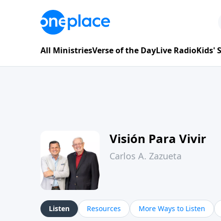
All Ministries
Verse of the Day
Live Radio
Kids'
Visión Para Vivir
Carlos A. Zazueta
Listen
Resources
More Ways to Listen