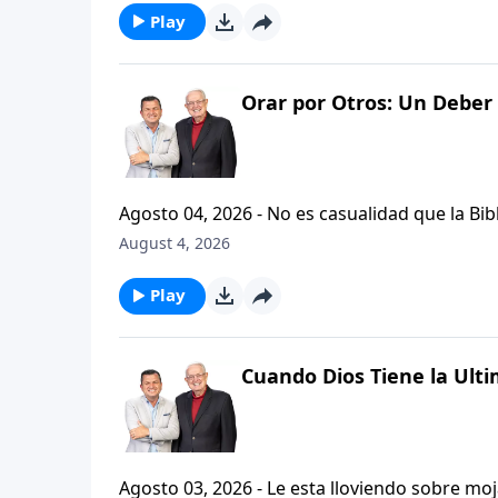
Play
Orar por Otros: Un Deber 
Agosto 04, 2026 - No es casualidad que la Biblia contenga varia
profetas, apostoles...de gente comun y corrie
August 4, 2026
el pastor Carlos A. Zazueta nos ensenara com
especifica.
Play
Cuando Dios Tiene la Ulti
Agosto 03, 2026 - Le esta lloviendo sobre mojado? Siente que el dolor y el sufrimiento se ha