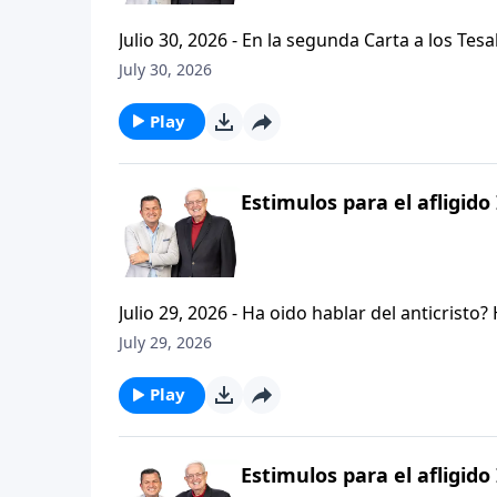
Julio 30, 2026 - En la segunda Carta a los Tes
permanezcan firmes y aferrados a las ensenan
July 30, 2026
Palabra de Dios siga esparciendose por todo l
del mensaje que comenzamos hace un par de di
Play
Estimulos para el afligido 
Julio 29, 2026 - Ha oido hablar del anticristo
que se refiere la Biblia cuando usa la palabr
July 29, 2026
parte de la serie CRISTIANISMO FIRME: UN E
capitulo de 2 Tesalonicenses y escuchemos l
Play
AFLIGIDO.
Estimulos para el afligido 