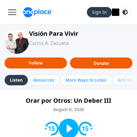
Sign In
Visión Para Vivir
Carlos A. Zazueta
Follow
Donate
Listen
Resources
More Ways to Listen
Articles
Orar por Otros: Un Deber III
August 6, 2026