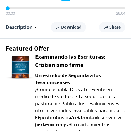
00:00
28:04
Description
Download
Share
Featured Offer
Examinando las Escrituras:
Cristianismo firme
Un estudio de Segunda a los
Tesalonicenses
¿Cómo le habla Dios al creyente en
medio de su dolor? La segunda carta
pastoral de Pablo a los tesalonicenses
ofrece verdades invaluables para guiar a
los cristianos que enfrentan
El pastor Carlos A. Zazueta desenvuelve
persecución y aflicción.
los tesoros de esta carta mientras