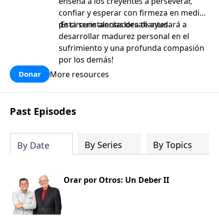
enseña a los creyentes a perseverar,
confiar y esperar con firmeza en medio
de circunstancias desafiantes.
¡Esta serie alentadora te ayudará a
desarrollar madurez personal en el
sufrimiento y una profunda compasión
por los demás!
More resources
Donar
Past Episodes
By Series
By Topics
By Date
Orar por Otros: Un Deber II