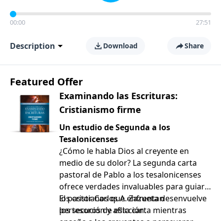
00:00
27:51
Description
Download
Share
Featured Offer
Examinando las Escrituras:
Cristianismo firme
Un estudio de Segunda a los
Tesalonicenses
¿Cómo le habla Dios al creyente en
medio de su dolor? La segunda carta
pastoral de Pablo a los tesalonicenses
ofrece verdades invaluables para guiar a
los cristianos que enfrentan
El pastor Carlos A. Zazueta desenvuelve
persecución y aflicción.
los tesoros de esta carta mientras