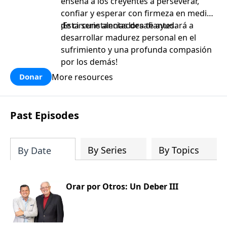
enseña a los creyentes a perseverar,
confiar y esperar con firmeza en medio
de circunstancias desafiantes.
¡Esta serie alentadora te ayudará a
desarrollar madurez personal en el
sufrimiento y una profunda compasión
por los demás!
More resources
Donar
Past Episodes
By Series
By Topics
By Date
Orar por Otros: Un Deber III