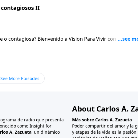
contagiosos II
sion Para Vivir con el pastor
 el Senor. Al igual que hablaremos de la necesidad de orar sin cesar.
See More Episodes
About Carlos A. Z
programa de radio que presenta
Más sobre Carlos A. Zazueta
onocido como Insight for
Poder compartir del amor y la g
rlos A. Zazueta
, un dinámico
y etapas de la vida es la pasió