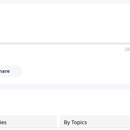
28
hare
ies
By Topics