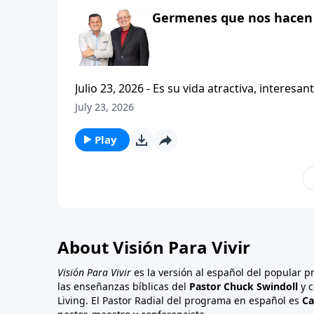
Germenes que nos hacen 
Julio 23, 2026 - Es su vida atractiva, interesante o contagiosa? Bienvenido a Vi
Carlos A. Zazueta. Actualmente estamos estudiando la primera carta a los Tesalonicenses, con esta serie
July 23, 2026
titulada CRISTIANISMO CONTAGIOSO. Y hoy continuaremos enfatizando la importancia de caminar
consistentemente con
Play
About Visión Para Vivir
Visión Para Vivir
es la versión al español del popular 
las enseñanzas bíblicas del
Pastor Chuck Swindoll
y c
Living. El Pastor Radial del programa en español es
Ca