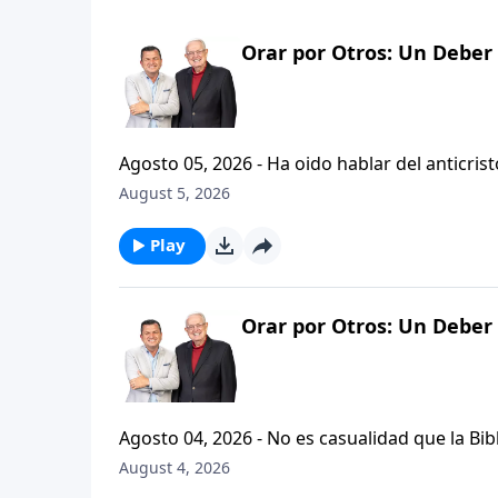
Orar por Otros: Un Deber 
Agosto 05, 2026 - Ha oido hablar del anticristo? Hoy vamos a escuchar al pastor Carlos A. Zazueta expl
que se refiere la Biblia cuando usa la palabr
August 5, 2026
parte de la serie CRISTIANISMO FIRME: UN 
Play
Orar por Otros: Un Deber 
Agosto 04, 2026 - No es casualidad que la Biblia contenga varia
profetas, apostoles...de gente comun y corrie
August 4, 2026
el pastor Carlos A. Zazueta nos ensenara com