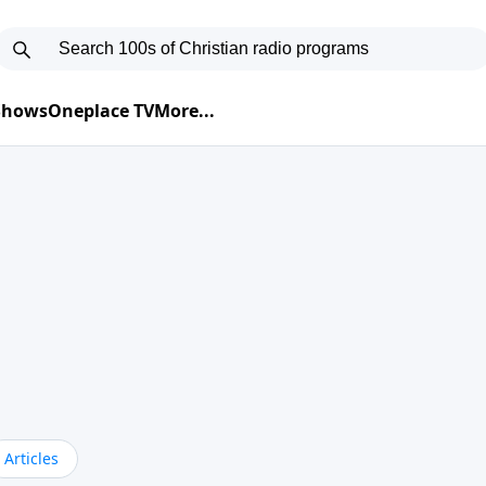
 Shows
Oneplace TV
More...
Articles