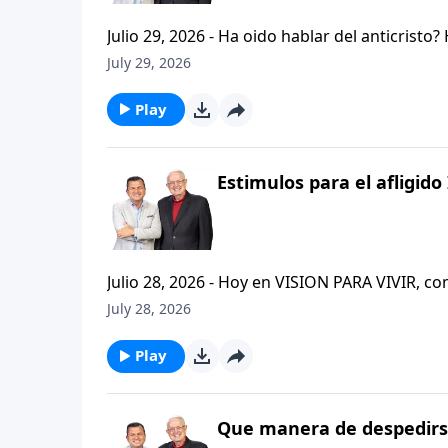
Julio 29, 2026 - Ha oido hablar del anticristo
que se refiere la Biblia cuando usa la palabr
July 29, 2026
parte de la serie CRISTIANISMO FIRME: UN E
capitulo de 2 Tesalonicenses y escuchemos l
Play
AFLIGIDO.
Estimulos para el afligido 
Julio 28, 2026 - Hoy en VISION PARA VIVIR, 
CRISTIANISMO FIRME: UN ESTUDIO DE 2 TESAL
July 28, 2026
tan pequeno pero grande en ensenanza. Si ti
el pastor Carlos A. Zazueta titulo: "ESTIMUL
Play
Que manera de despedirse