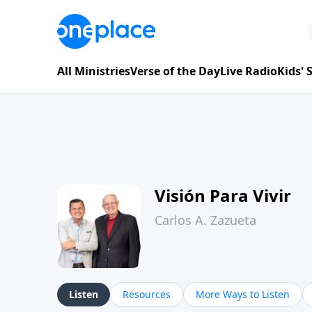
All Ministries
Verse of the Day
Live Radio
Kids'
Visión Para Vivir
Carlos A. Zazueta
Listen
Resources
More Ways to Listen