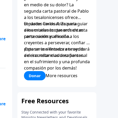
en medio de su dolor? La
segunda carta pastoral de Pablo
a los tesalonicenses ofrece
verdades invaluables para guiar
El pastor Carlos A. Zazueta
a los cristianos que enfrentan
desenvuelve los tesoros de esta
persecución y aflicción.
carta mientras enseña a los
creyentes a perseverar, confiar y
esperar con firmeza en medio
¡Esta serie alentadora te ayudará
de circunstancias desafiantes.
a desarrollar madurez personal
en el sufrimiento y una profunda
compasión por los demás!
More resources
Donar