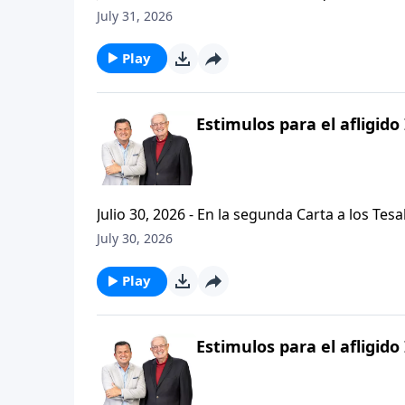
problemas, buscando empaquetar nuestros problemas en una
July 31, 2026
de hoy de Vision Para Vivir, aprenderemos a
respuestas a nuestros dilemas con esta seri
Play
Estimulos para el afligido 
Julio 30, 2026 - En la segunda Carta a los Tes
permanezcan firmes y aferrados a las ensenan
July 30, 2026
Palabra de Dios siga esparciendose por todo l
del mensaje que comenzamos hace un par de di
Play
Estimulos para el afligido 