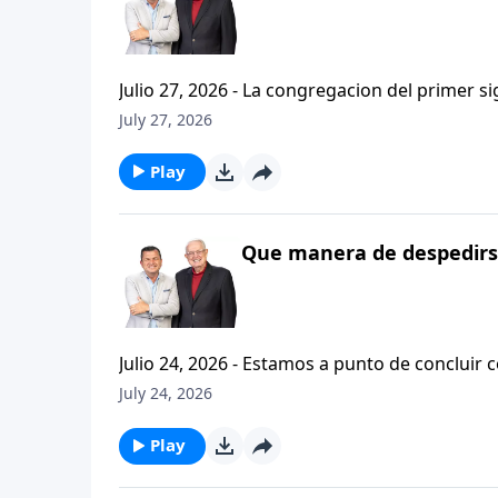
Julio 27, 2026 - La congregacion del primer s
interpersonales cristianas y genuinas. Se afirmaban mutuamente. Daban cuentas de si mismos unos con
July 27, 2026
otros. Y compartian un afecto que era absolutamente contagioso. H
que significa desarrollar relaciones autentica
Play
Que manera de despedirse
Julio 24, 2026 - Estamos a punto de concluir c
tesalonicenses titulado: Cristianismo Contagioso. En este escrito vemos una despedida franca. 
July 24, 2026
concluir su ensenanza con un despreocupado,
a sus hijos espirituales con una bendicion q
Play