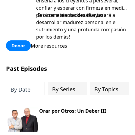
enseña a los creyentes a perseverar,
confiar y esperar con firmeza en medio
de circunstancias desafiantes.
¡Esta serie alentadora te ayudará a
desarrollar madurez personal en el
sufrimiento y una profunda compasión
por los demás!
More resources
Donar
Past Episodes
By Series
By Topics
By Date
Orar por Otros: Un Deber III