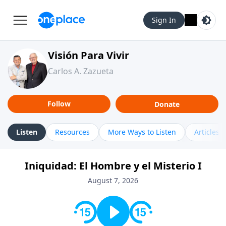
Sign In
Visión Para Vivir
Carlos A. Zazueta
Follow
Donate
Listen
Resources
More Ways to Listen
Articles
Iniquidad: El Hombre y el Misterio I
August 7, 2026