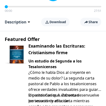
00:00
27:51
Description
Download
Share
Featured Offer
Examinando las Escrituras:
Cristianismo firme
Un estudio de Segunda a los
Tesalonicenses
¿Cómo le habla Dios al creyente en
medio de su dolor? La segunda carta
pastoral de Pablo a los tesalonicenses
ofrece verdades invaluables para guiar a
los cristianos que enfrentan
El pastor Carlos A. Zazueta desenvuelve
persecución y aflicción.
los tesoros de esta carta mientras