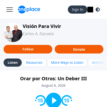
Sign In
Visión Para Vivir
Carlos A. Zazueta
Follow
Donate
Listen
Resources
More Ways to Listen
Articles
Orar por Otros: Un Deber III
August 6, 2026