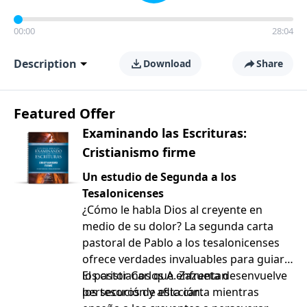
00:00
28:04
Description
Download
Share
Featured Offer
Examinando las Escrituras:
Cristianismo firme
Un estudio de Segunda a los
Tesalonicenses
¿Cómo le habla Dios al creyente en
medio de su dolor? La segunda carta
pastoral de Pablo a los tesalonicenses
ofrece verdades invaluables para guiar a
los cristianos que enfrentan
El pastor Carlos A. Zazueta desenvuelve
persecución y aflicción.
los tesoros de esta carta mientras