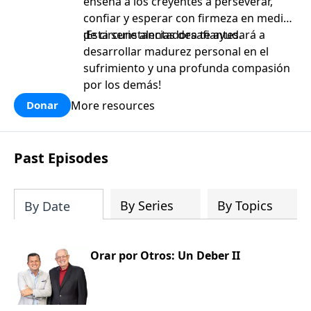
enseña a los creyentes a perseverar,
confiar y esperar con firmeza en medio
de circunstancias desafiantes.
¡Esta serie alentadora te ayudará a
desarrollar madurez personal en el
sufrimiento y una profunda compasión
por los demás!
More resources
Donar
Past Episodes
By Series
By Topics
By Date
Orar por Otros: Un Deber II