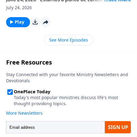
estudio de la primera carta del apostol Pablo a los
July 24, 2026
tesalonicenses titulado: Cristianismo Contagioso. En
este escrito vemos una despedida franca. En lugar de
Play
concluir su ensenanza con un despreocupado, el
apostol escribe seis versiculos para afirmar
See More Episodes
gentilmente a sus hijos espirituales con una
bendicion que termina siendo el punto mas
apasionado de toda su carta.