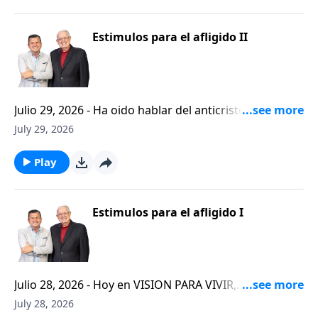
por el para que la Palabra de Dios siga esparciendose
por todo lugar. Hoy el Pastor Carlos nos trae la
tercera y ultima parte del mensaje que comenzamos
Estimulos para el afligido II
hace un par de dias titulado: "Estimulos para el
Afligido".
Julio 29, 2026 - Ha oido hablar del anticristo? Hoy
vamos a escuchar al pastor Carlos A. Zazueta explicar
July 29, 2026
a que se refiere la Biblia cuando usa la palabra
"anticristo". El programa de hoy de VISION PARA
Play
VIVIR es parte de la serie CRISTIANISMO FIRME: UN
ESTUDIO DE 2 TESALONICENSES. Abra su Biblia al
primer capitulo de 2 Tesalonicenses y escuchemos la
Estimulos para el afligido I
conclusion del mensaje de ayer titulado: ESTIMULOS
PARA EL AFLIGIDO.
Julio 28, 2026 - Hoy en VISION PARA VIVIR,
comenzamos otra serie de programas que hemos
July 28, 2026