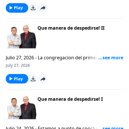
titulado CRISTIANISMO FIRME: UN ESTUDIO DE 2
TESALONICENSES. Estos mensajes fueron extraidos
Play
de ese libro tan pequeno pero grande en ensenanza.
Si tiene su Biblia a mano, participe con nosotros del
mensaje que el pastor Carlos A. Zazueta titulo:
Que manera de despedirse! II
"ESTIMULOS PARA EL AFLIGIDO".
Julio 27, 2026 - La congregacion del primer siglo en
Tesalonica demostro que si se puede tener relaciones
July 27, 2026
interpersonales cristianas y genuinas. Se afirmaban
mutuamente. Daban cuentas de si mismos unos con
Play
otros. Y compartian un afecto que era absolutamente
contagioso. Hoy aprenderemos mas acerca de lo que
significa desarrollar relaciones autenticas en la
Que manera de despedirse! I
familia de Dios.
Julio 24, 2026 - Estamos a punto de concluir con el