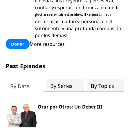
enseña a los creyentes a perseverar,
confiar y esperar con firmeza en medio
de circunstancias desafiantes.
¡Esta serie alentadora te ayudará a
desarrollar madurez personal en el
sufrimiento y una profunda compasión
por los demás!
More resources
Donar
Past Episodes
By Series
By Topics
By Date
Orar por Otros: Un Deber III