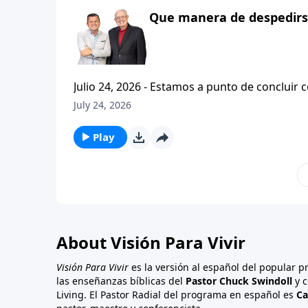
Que manera de despedirse
Julio 24, 2026 - Estamos a punto de concluir c
tesalonicenses titulado: Cristianismo Contagioso. En este escrito vemos una despedida franca. 
July 24, 2026
concluir su ensenanza con un despreocupado,
a sus hijos espirituales con una bendicion q
Play
About Visión Para Vivir
Visión Para Vivir
es la versión al español del popular 
las enseñanzas bíblicas del
Pastor Chuck Swindoll
y c
Living. El Pastor Radial del programa en español es
Ca