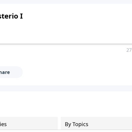
terio I
27
hare
ies
By Topics