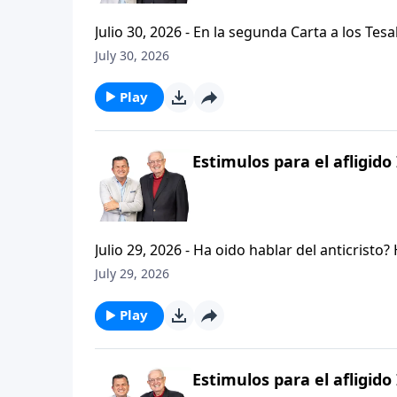
Julio 30, 2026 - En la segunda Carta a los Tes
permanezcan firmes y aferrados a las ensenan
July 30, 2026
Palabra de Dios siga esparciendose por todo l
del mensaje que comenzamos hace un par de di
Play
Estimulos para el afligido 
Julio 29, 2026 - Ha oido hablar del anticristo
que se refiere la Biblia cuando usa la palabr
July 29, 2026
parte de la serie CRISTIANISMO FIRME: UN E
capitulo de 2 Tesalonicenses y escuchemos l
Play
AFLIGIDO.
Estimulos para el afligido 