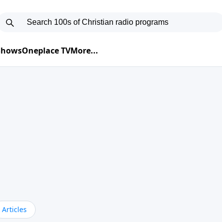
 Shows
Oneplace TV
More...
Articles