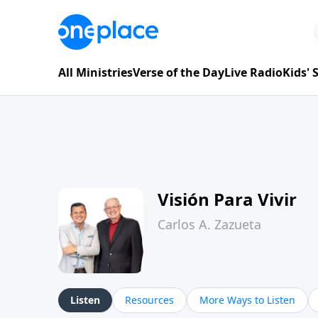
All Ministries
Verse of the Day
Live Radio
Kids'
Visión Para Vivir
Carlos A. Zazueta
Listen
Resources
More Ways to Listen