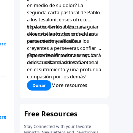
en medio de su dolor? La
segunda carta pastoral de Pablo
a los tesalonicenses ofrece
verdades invaluables para guiar
El pastor Carlos A. Zazueta
a los cristianos que enfrentan
desenvuelve los tesoros de esta
persecución y aflicción.
carta mientras enseña a los
creyentes a perseverar, confiar y
esperar con firmeza en medio
¡Esta serie alentadora te ayudará
de circunstancias desafiantes.
a desarrollar madurez personal
en el sufrimiento y una profunda
compasión por los demás!
More resources
Donar