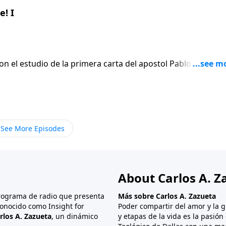
! I
on el estudio de la primera carta del apostol Pablo a los
En lugar de
 el apostol escribe seis versiculos para afirmar gentilmen
ue termina siendo el punto mas apasionado de toda su carta
See More Episodes
About Carlos A. Z
programa de radio que presenta
Más sobre Carlos A. Zazueta
onocido como Insight for
Poder compartir del amor y la g
rlos A. Zazueta
, un dinámico
y etapas de la vida es la pasió