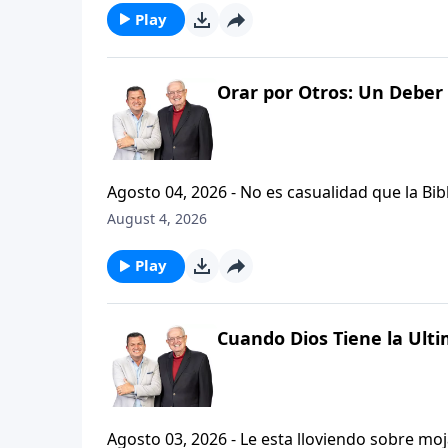
Play
Orar por Otros: Un Deber 
Agosto 04, 2026 - No es casualidad que la Biblia contenga varia
profetas, apostoles...de gente comun y corrie
August 4, 2026
el pastor Carlos A. Zazueta nos ensenara com
especifica.
Play
Cuando Dios Tiene la Ulti
Agosto 03, 2026 - Le esta lloviendo sobre mojado? Siente que el dolor y el sufrimiento se ha