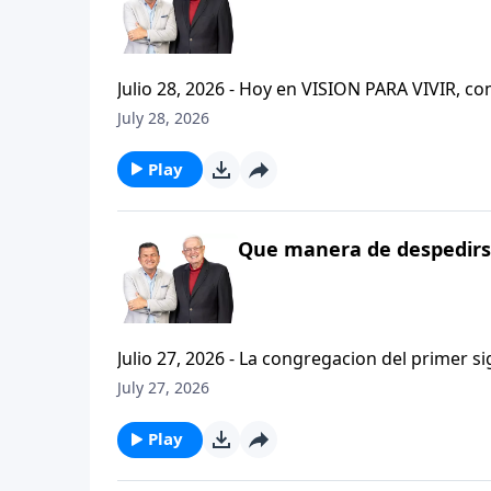
Julio 28, 2026 - Hoy en VISION PARA VIVIR, 
CRISTIANISMO FIRME: UN ESTUDIO DE 2 TESAL
July 28, 2026
tan pequeno pero grande en ensenanza. Si ti
el pastor Carlos A. Zazueta titulo: "ESTIMUL
Play
Que manera de despedirse
Julio 27, 2026 - La congregacion del primer s
interpersonales cristianas y genuinas. Se afirmaban mutuamente. Daban cuentas de si mismos unos con
July 27, 2026
otros. Y compartian un afecto que era absolutamente contagioso. H
que significa desarrollar relaciones autentica
Play