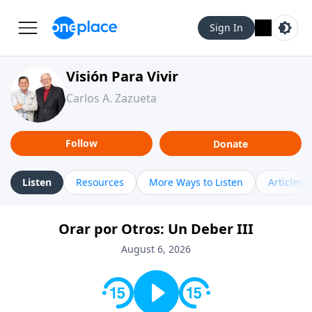
Sign In
Visión Para Vivir
Carlos A. Zazueta
Follow
Donate
Listen
Resources
More Ways to Listen
Articles
Orar por Otros: Un Deber III
August 6, 2026