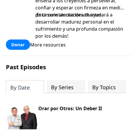
enseña a los creyentes a perseverar,
confiar y esperar con firmeza en medio
de circunstancias desafiantes.
¡Esta serie alentadora te ayudará a
desarrollar madurez personal en el
sufrimiento y una profunda compasión
por los demás!
More resources
Donar
Past Episodes
By Series
By Topics
By Date
Orar por Otros: Un Deber II