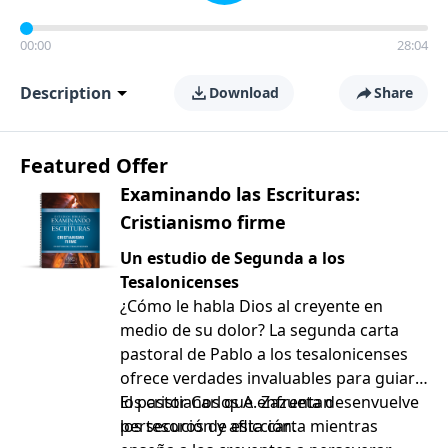
00:00
28:04
Description
Download
Share
Featured Offer
Examinando las Escrituras:
Cristianismo firme
Un estudio de Segunda a los
Tesalonicenses
¿Cómo le habla Dios al creyente en
medio de su dolor? La segunda carta
pastoral de Pablo a los tesalonicenses
ofrece verdades invaluables para guiar a
los cristianos que enfrentan
El pastor Carlos A. Zazueta desenvuelve
persecución y aflicción.
los tesoros de esta carta mientras