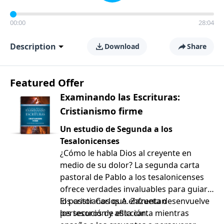
00:00
28:04
Description
Download
Share
Featured Offer
Examinando las Escrituras:
Cristianismo firme
Un estudio de Segunda a los
Tesalonicenses
¿Cómo le habla Dios al creyente en
medio de su dolor? La segunda carta
pastoral de Pablo a los tesalonicenses
ofrece verdades invaluables para guiar a
los cristianos que enfrentan
El pastor Carlos A. Zazueta desenvuelve
persecución y aflicción.
los tesoros de esta carta mientras