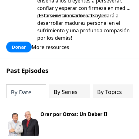
enseña a los creyentes a perseverar,
confiar y esperar con firmeza en medio
de circunstancias desafiantes.
¡Esta serie alentadora te ayudará a
desarrollar madurez personal en el
sufrimiento y una profunda compasión
por los demás!
More resources
Donar
Past Episodes
By Series
By Topics
By Date
Orar por Otros: Un Deber II