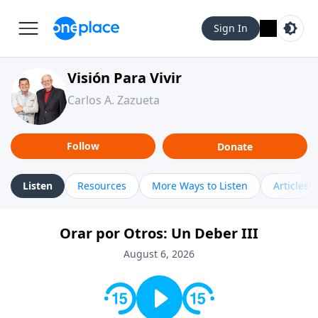
Sign In
Visión Para Vivir
Carlos A. Zazueta
Follow
Donate
Listen
Resources
More Ways to Listen
Articles
Orar por Otros: Un Deber III
August 6, 2026