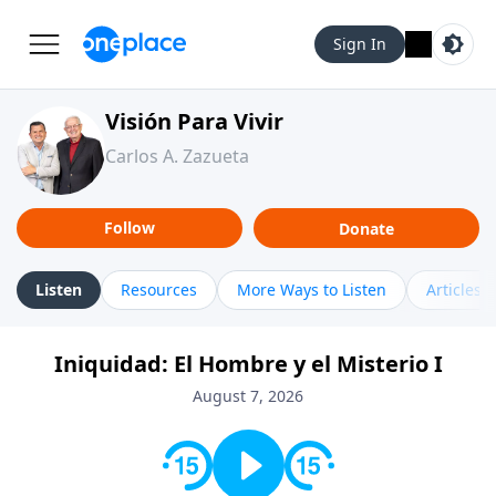
Sign In
Visión Para Vivir
Carlos A. Zazueta
Follow
Donate
Listen
Resources
More Ways to Listen
Articles
Iniquidad: El Hombre y el Misterio I
August 7, 2026