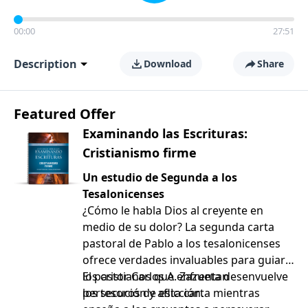
00:00
27:51
Description
Download
Share
Featured Offer
Examinando las Escrituras:
Cristianismo firme
Un estudio de Segunda a los
Tesalonicenses
¿Cómo le habla Dios al creyente en
medio de su dolor? La segunda carta
pastoral de Pablo a los tesalonicenses
ofrece verdades invaluables para guiar a
los cristianos que enfrentan
El pastor Carlos A. Zazueta desenvuelve
persecución y aflicción.
los tesoros de esta carta mientras