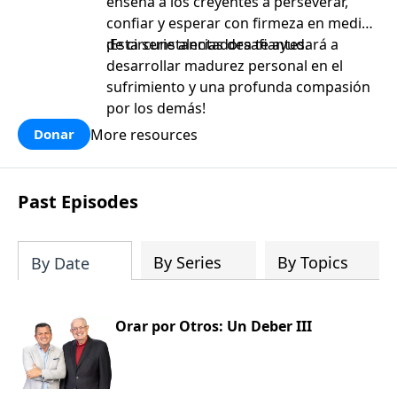
enseña a los creyentes a perseverar,
confiar y esperar con firmeza en medio
de circunstancias desafiantes.
¡Esta serie alentadora te ayudará a
desarrollar madurez personal en el
sufrimiento y una profunda compasión
por los demás!
More resources
Donar
Past Episodes
By Series
By Topics
By Date
Orar por Otros: Un Deber III