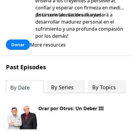
enseña a los creyentes a perseverar,
confiar y esperar con firmeza en medio
de circunstancias desafiantes.
¡Esta serie alentadora te ayudará a
desarrollar madurez personal en el
sufrimiento y una profunda compasión
por los demás!
More resources
Donar
Past Episodes
By Series
By Topics
By Date
Orar por Otros: Un Deber III