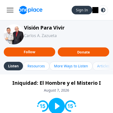
Sign In
Visión Para Vivir
Carlos A. Zazueta
Follow
Donate
Listen
Resources
More Ways to Listen
Articles
Iniquidad: El Hombre y el Misterio I
August 7, 2026