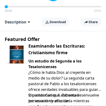
00:00
27:51
Description
Download
Share
Featured Offer
Examinando las Escrituras:
Cristianismo firme
Un estudio de Segunda a los
Tesalonicenses
¿Cómo le habla Dios al creyente en
medio de su dolor? La segunda carta
pastoral de Pablo a los tesalonicenses
ofrece verdades invaluables para guiar a
los cristianos que enfrentan
El pastor Carlos A. Zazueta desenvuelve
persecución y aflicción.
los tesoros de esta carta mientras