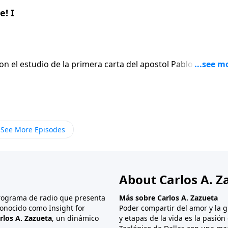
! I
on el estudio de la primera carta del apostol Pablo a los
En lugar de
 el apostol escribe seis versiculos para afirmar gentilmen
ue termina siendo el punto mas apasionado de toda su carta
See More Episodes
About Carlos A. Z
programa de radio que presenta
Más sobre Carlos A. Zazueta
onocido como Insight for
Poder compartir del amor y la g
rlos A. Zazueta
, un dinámico
y etapas de la vida es la pasió