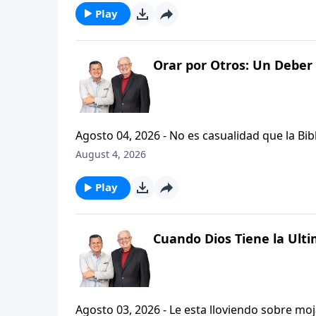
Play
Orar por Otros: Un Deber 
Agosto 04, 2026 - No es casualidad que la Biblia contenga varia
profetas, apostoles...de gente comun y corrie
August 4, 2026
el pastor Carlos A. Zazueta nos ensenara com
especifica.
Play
Cuando Dios Tiene la Ulti
Agosto 03, 2026 - Le esta lloviendo sobre mojado? Siente que el dolor y el sufrimiento se ha