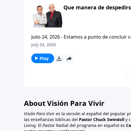
Que manera de despedirse
Julio 24, 2026 - Estamos a punto de concluir c
tesalonicenses titulado: Cristianismo Contagioso. En este escrito vemos una despedida franca. 
July 24, 2026
concluir su ensenanza con un despreocupado,
a sus hijos espirituales con una bendicion q
Play
About Visión Para Vivir
Visión Para Vivir
es la versión al español del popular 
las enseñanzas bíblicas del
Pastor Chuck Swindoll
y c
Living. El Pastor Radial del programa en español es
Ca