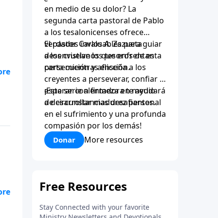
en medio de su dolor? La
segunda carta pastoral de Pablo
a los tesalonicenses ofrece
verdades invaluables para guiar
El pastor Carlos A. Zazueta
a los cristianos que enfrentan
desenvuelve los tesoros de esta
persecución y aflicción.
carta mientras enseña a los
creyentes a perseverar, confiar y
esperar con firmeza en medio
¡Esta serie alentadora te ayudará
de circunstancias desafiantes.
a desarrollar madurez personal
en el sufrimiento y una profunda
compasión por los demás!
More resources
Donar