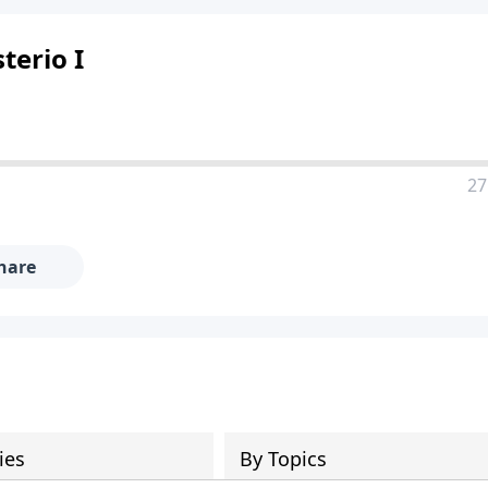
terio I
27
hare
ies
By Topics