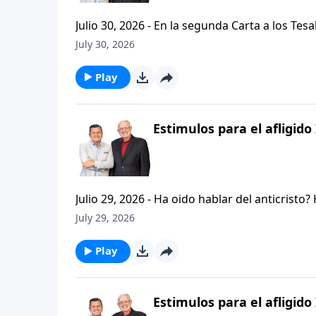
Julio 30, 2026 - En la segunda Carta a los Tes
permanezcan firmes y aferrados a las ensenan
July 30, 2026
Palabra de Dios siga esparciendose por todo l
del mensaje que comenzamos hace un par de di
Play
Estimulos para el afligido 
Julio 29, 2026 - Ha oido hablar del anticristo
que se refiere la Biblia cuando usa la palabr
July 29, 2026
parte de la serie CRISTIANISMO FIRME: UN E
capitulo de 2 Tesalonicenses y escuchemos l
Play
AFLIGIDO.
Estimulos para el afligido 