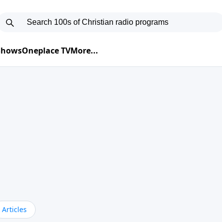
 Shows
Oneplace TV
More...
Articles