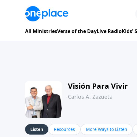
All Ministries
Verse of the Day
Live Radio
Kids'
Visión Para Vivir
Carlos A. Zazueta
Listen
Resources
More Ways to Listen