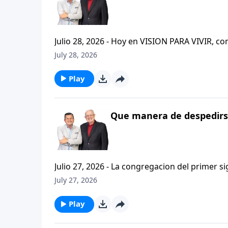
Julio 28, 2026 - Hoy en VISION PARA VIVIR, 
CRISTIANISMO FIRME: UN ESTUDIO DE 2 TESAL
July 28, 2026
tan pequeno pero grande en ensenanza. Si ti
el pastor Carlos A. Zazueta titulo: "ESTIMUL
Play
Que manera de despedirse
Julio 27, 2026 - La congregacion del primer s
interpersonales cristianas y genuinas. Se afirmaban mutuamente. Daban cuentas de si mismos unos con
July 27, 2026
otros. Y compartian un afecto que era absolutamente contagioso. H
que significa desarrollar relaciones autentica
Play