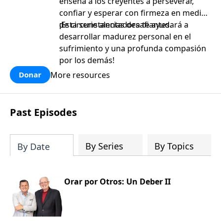
enseña a los creyentes a perseverar,
confiar y esperar con firmeza en medio
de circunstancias desafiantes.
¡Esta serie alentadora te ayudará a
desarrollar madurez personal en el
sufrimiento y una profunda compasión
por los demás!
More resources
Donar
Past Episodes
By Series
By Topics
By Date
Orar por Otros: Un Deber II