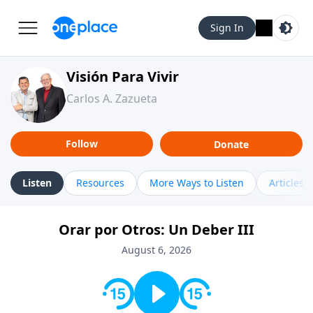
Sign In
Visión Para Vivir
Carlos A. Zazueta
Follow
Donate
Listen
Resources
More Ways to Listen
Articles
Orar por Otros: Un Deber III
August 6, 2026