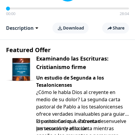
00:00
28:04
Description
Download
Share
Featured Offer
Examinando las Escrituras:
Cristianismo firme
Un estudio de Segunda a los
Tesalonicenses
¿Cómo le habla Dios al creyente en
medio de su dolor? La segunda carta
pastoral de Pablo a los tesalonicenses
ofrece verdades invaluables para guiar a
los cristianos que enfrentan
El pastor Carlos A. Zazueta desenvuelve
persecución y aflicción.
los tesoros de esta carta mientras