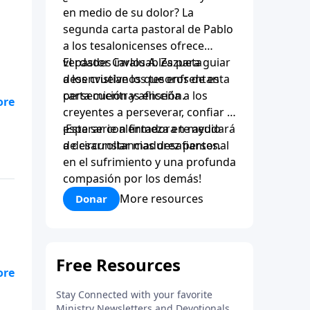
en medio de su dolor? La
segunda carta pastoral de Pablo
a los tesalonicenses ofrece
verdades invaluables para guiar
El pastor Carlos A. Zazueta
a los cristianos que enfrentan
desenvuelve los tesoros de esta
persecución y aflicción.
carta mientras enseña a los
creyentes a perseverar, confiar y
esperar con firmeza en medio
¡Esta serie alentadora te ayudará
de circunstancias desafiantes.
a desarrollar madurez personal
en el sufrimiento y una profunda
compasión por los demás!
More resources
Donar