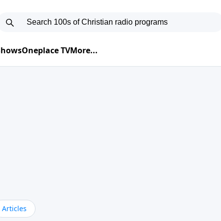
 Shows
Oneplace TV
More...
Articles