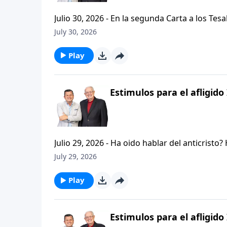
Julio 30, 2026 - En la segunda Carta a los Tes
permanezcan firmes y aferrados a las ensenan
July 30, 2026
Palabra de Dios siga esparciendose por todo l
del mensaje que comenzamos hace un par de di
Play
Estimulos para el afligido 
Julio 29, 2026 - Ha oido hablar del anticristo
que se refiere la Biblia cuando usa la palabr
July 29, 2026
parte de la serie CRISTIANISMO FIRME: UN E
capitulo de 2 Tesalonicenses y escuchemos l
Play
AFLIGIDO.
Estimulos para el afligido 