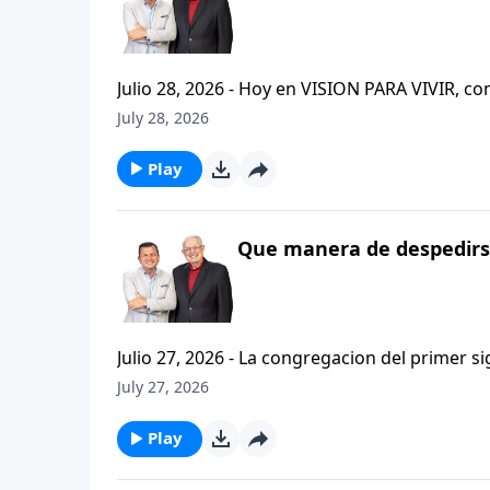
Julio 28, 2026 - Hoy en VISION PARA VIVIR, 
CRISTIANISMO FIRME: UN ESTUDIO DE 2 TESAL
July 28, 2026
tan pequeno pero grande en ensenanza. Si ti
el pastor Carlos A. Zazueta titulo: "ESTIMUL
Play
Que manera de despedirse
Julio 27, 2026 - La congregacion del primer s
interpersonales cristianas y genuinas. Se afirmaban mutuamente. Daban cuentas de si mismos unos con
July 27, 2026
otros. Y compartian un afecto que era absolutamente contagioso. H
que significa desarrollar relaciones autentica
Play