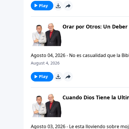
Play
Orar por Otros: Un Deber 
Agosto 04, 2026 - No es casualidad que la Biblia contenga varia
profetas, apostoles...de gente comun y corrie
August 4, 2026
el pastor Carlos A. Zazueta nos ensenara com
especifica.
Play
Cuando Dios Tiene la Ulti
Agosto 03, 2026 - Le esta lloviendo sobre mojado? Siente que el dolor y el sufrimiento se ha