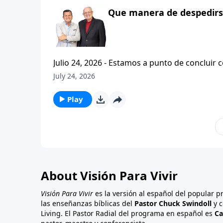
Que manera de despedirse
Julio 24, 2026 - Estamos a punto de concluir c
tesalonicenses titulado: Cristianismo Contagioso. En este escrito vemos una despedida franca. 
July 24, 2026
concluir su ensenanza con un despreocupado,
a sus hijos espirituales con una bendicion q
Play
About Visión Para Vivir
Visión Para Vivir
es la versión al español del popular 
las enseñanzas bíblicas del
Pastor Chuck Swindoll
y c
Living. El Pastor Radial del programa en español es
Ca