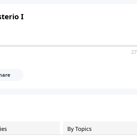
terio I
27
hare
ies
By Topics