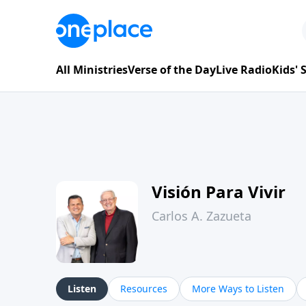
All Ministries
Verse of the Day
Live Radio
Kids'
Visión Para Vivir
Carlos A. Zazueta
Listen
Resources
More Ways to Listen