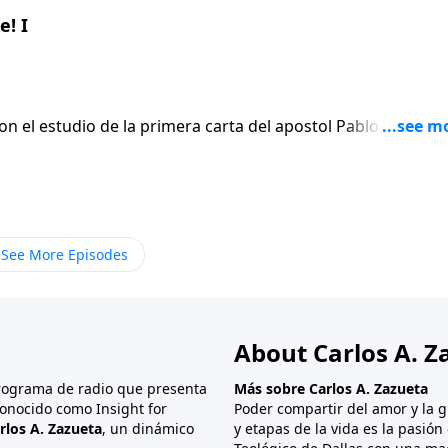
! I
on el estudio de la primera carta del apostol Pablo a los
En lugar de
 el apostol escribe seis versiculos para afirmar gentilmen
ue termina siendo el punto mas apasionado de toda su carta
See More Episodes
About Carlos A. Z
programa de radio que presenta
Más sobre Carlos A. Zazueta
onocido como Insight for
Poder compartir del amor y la g
rlos A. Zazueta
, un dinámico
y etapas de la vida es la pasió