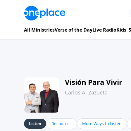
All Ministries
Verse of the Day
Live Radio
Kids'
Visión Para Vivir
Carlos A. Zazueta
Listen
Resources
More Ways to Listen