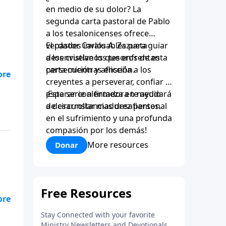
en medio de su dolor? La
segunda carta pastoral de Pablo
a los tesalonicenses ofrece
verdades invaluables para guiar
El pastor Carlos A. Zazueta
a los cristianos que enfrentan
desenvuelve los tesoros de esta
persecución y aflicción.
carta mientras enseña a los
creyentes a perseverar, confiar y
esperar con firmeza en medio
¡Esta serie alentadora te ayudará
de circunstancias desafiantes.
a desarrollar madurez personal
en el sufrimiento y una profunda
compasión por los demás!
More resources
Donar