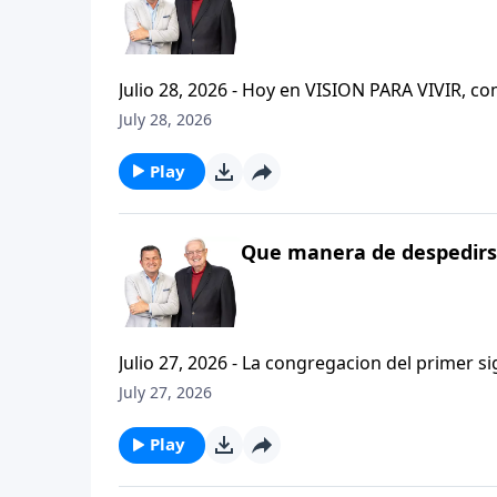
Julio 28, 2026 - Hoy en VISION PARA VIVIR, 
CRISTIANISMO FIRME: UN ESTUDIO DE 2 TESAL
July 28, 2026
tan pequeno pero grande en ensenanza. Si ti
el pastor Carlos A. Zazueta titulo: "ESTIMUL
Play
Que manera de despedirse
Julio 27, 2026 - La congregacion del primer s
interpersonales cristianas y genuinas. Se afirmaban mutuamente. Daban cuentas de si mismos unos con
July 27, 2026
otros. Y compartian un afecto que era absolutamente contagioso. H
que significa desarrollar relaciones autentica
Play