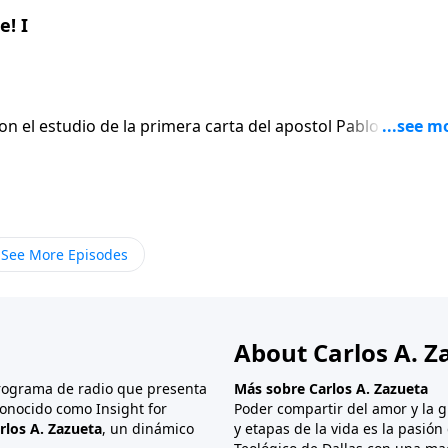
! I
on el estudio de la primera carta del apostol Pablo a los
En lugar de
 el apostol escribe seis versiculos para afirmar gentilmen
ue termina siendo el punto mas apasionado de toda su carta
See More Episodes
About Carlos A. Z
programa de radio que presenta
Más sobre Carlos A. Zazueta
onocido como Insight for
Poder compartir del amor y la g
rlos A. Zazueta
, un dinámico
y etapas de la vida es la pasió