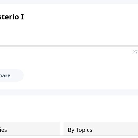
terio I
27
hare
ies
By Topics