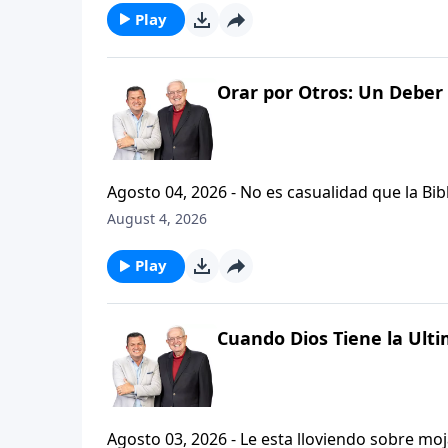
Play
Orar por Otros: Un Deber 
Agosto 04, 2026 - No es casualidad que la Biblia contenga varia
profetas, apostoles...de gente comun y corrie
August 4, 2026
el pastor Carlos A. Zazueta nos ensenara com
especifica.
Play
Cuando Dios Tiene la Ulti
Agosto 03, 2026 - Le esta lloviendo sobre mojado? Siente que el dolor y el sufrimiento se ha