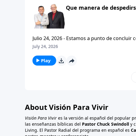
Que manera de despedirse
Julio 24, 2026 - Estamos a punto de concluir c
tesalonicenses titulado: Cristianismo Contagioso. En este escrito vemos una despedida franca. 
July 24, 2026
concluir su ensenanza con un despreocupado,
a sus hijos espirituales con una bendicion q
Play
About Visión Para Vivir
Visión Para Vivir
es la versión al español del popular 
las enseñanzas bíblicas del
Pastor Chuck Swindoll
y c
Living. El Pastor Radial del programa en español es
Ca