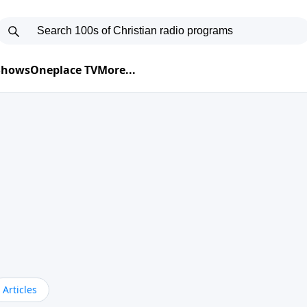
 Shows
Oneplace TV
More...
Articles