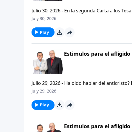
Julio 30, 2026 - En la segunda Carta a los Tes
permanezcan firmes y aferrados a las ensenan
July 30, 2026
Palabra de Dios siga esparciendose por todo l
del mensaje que comenzamos hace un par de di
Play
Estimulos para el afligido 
Julio 29, 2026 - Ha oido hablar del anticristo
que se refiere la Biblia cuando usa la palabr
July 29, 2026
parte de la serie CRISTIANISMO FIRME: UN E
capitulo de 2 Tesalonicenses y escuchemos l
Play
AFLIGIDO.
Estimulos para el afligido 