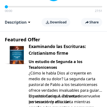
00:00
27:51
Description
Download
Share
Featured Offer
Examinando las Escrituras:
Cristianismo firme
Un estudio de Segunda a los
Tesalonicenses
¿Cómo le habla Dios al creyente en
medio de su dolor? La segunda carta
pastoral de Pablo a los tesalonicenses
ofrece verdades invaluables para guiar a
los cristianos que enfrentan
El pastor Carlos A. Zazueta desenvuelve
persecución y aflicción.
los tesoros de esta carta mientras