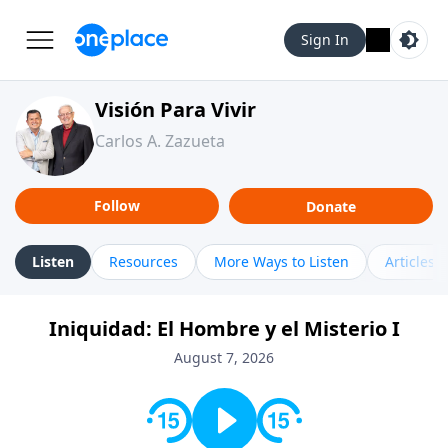
Sign In
Visión Para Vivir
Carlos A. Zazueta
Follow
Donate
Listen
Resources
More Ways to Listen
Articles
Iniquidad: El Hombre y el Misterio I
August 7, 2026