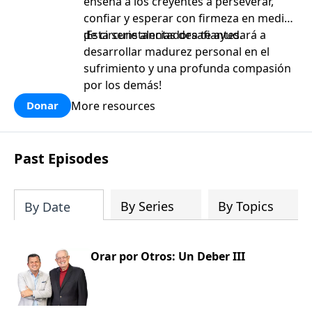
enseña a los creyentes a perseverar,
confiar y esperar con firmeza en medio
de circunstancias desafiantes.
¡Esta serie alentadora te ayudará a
desarrollar madurez personal en el
sufrimiento y una profunda compasión
por los demás!
More resources
Donar
Past Episodes
By Series
By Topics
By Date
Orar por Otros: Un Deber III