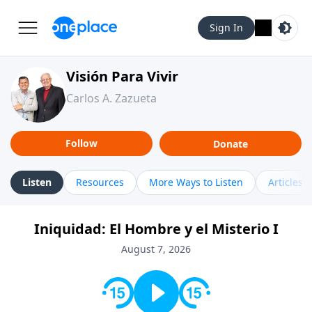
Sign In
Visión Para Vivir
Carlos A. Zazueta
Follow
Donate
Listen
Resources
More Ways to Listen
Articles
Iniquidad: El Hombre y el Misterio I
August 7, 2026