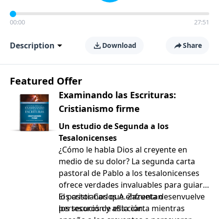
00:00
27:51
Description
Download
Share
Featured Offer
Examinando las Escrituras:
Cristianismo firme
Un estudio de Segunda a los
Tesalonicenses
¿Cómo le habla Dios al creyente en
medio de su dolor? La segunda carta
pastoral de Pablo a los tesalonicenses
ofrece verdades invaluables para guiar a
los cristianos que enfrentan
El pastor Carlos A. Zazueta desenvuelve
persecución y aflicción.
los tesoros de esta carta mientras