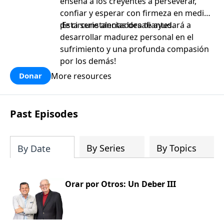
enseña a los creyentes a perseverar,
confiar y esperar con firmeza en medio
de circunstancias desafiantes.
¡Esta serie alentadora te ayudará a
desarrollar madurez personal en el
sufrimiento y una profunda compasión
por los demás!
More resources
Donar
Past Episodes
By Series
By Topics
By Date
Orar por Otros: Un Deber III