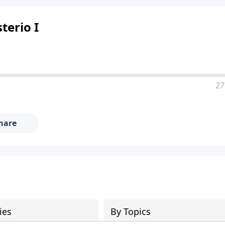
terio I
27
hare
ies
By Topics