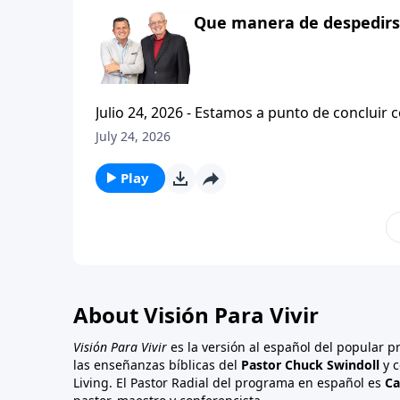
Que manera de despedirse
Julio 24, 2026 - Estamos a punto de concluir c
tesalonicenses titulado: Cristianismo Contagioso. En este escrito vemos una despedida franca. 
July 24, 2026
concluir su ensenanza con un despreocupado,
a sus hijos espirituales con una bendicion q
Play
About Visión Para Vivir
Visión Para Vivir
es la versión al español del popular 
las enseñanzas bíblicas del
Pastor Chuck Swindoll
y c
Living. El Pastor Radial del programa en español es
Ca