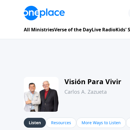
All Ministries
Verse of the Day
Live Radio
Kids'
Visión Para Vivir
Carlos A. Zazueta
Listen
Resources
More Ways to Listen