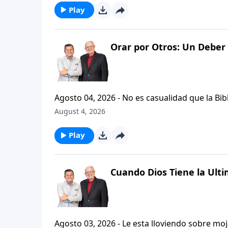
Play
Orar por Otros: Un Deber 
Agosto 04, 2026 - No es casualidad que la Biblia contenga varia
profetas, apostoles...de gente comun y corrie
August 4, 2026
el pastor Carlos A. Zazueta nos ensenara com
especifica.
Play
Cuando Dios Tiene la Ulti
Agosto 03, 2026 - Le esta lloviendo sobre mojado? Siente que el dolor y el sufrimiento se ha