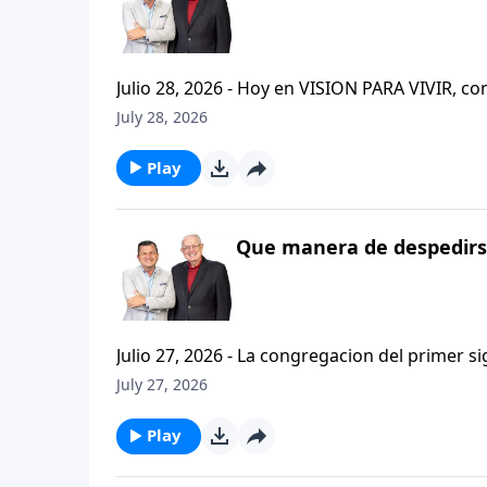
Julio 28, 2026 - Hoy en VISION PARA VIVIR, 
CRISTIANISMO FIRME: UN ESTUDIO DE 2 TESAL
July 28, 2026
tan pequeno pero grande en ensenanza. Si ti
el pastor Carlos A. Zazueta titulo: "ESTIMUL
Play
Que manera de despedirse
Julio 27, 2026 - La congregacion del primer s
interpersonales cristianas y genuinas. Se afirmaban mutuamente. Daban cuentas de si mismos unos con
July 27, 2026
otros. Y compartian un afecto que era absolutamente contagioso. H
que significa desarrollar relaciones autentica
Play