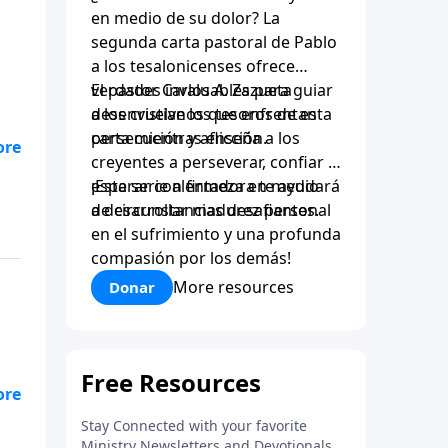
en medio de su dolor? La
segunda carta pastoral de Pablo
a los tesalonicenses ofrece
verdades invaluables para guiar
El pastor Carlos A. Zazueta
a los cristianos que enfrentan
desenvuelve los tesoros de esta
persecución y aflicción.
carta mientras enseña a los
creyentes a perseverar, confiar y
esperar con firmeza en medio
¡Esta serie alentadora te ayudará
de circunstancias desafiantes.
a desarrollar madurez personal
en el sufrimiento y una profunda
compasión por los demás!
More resources
Donar