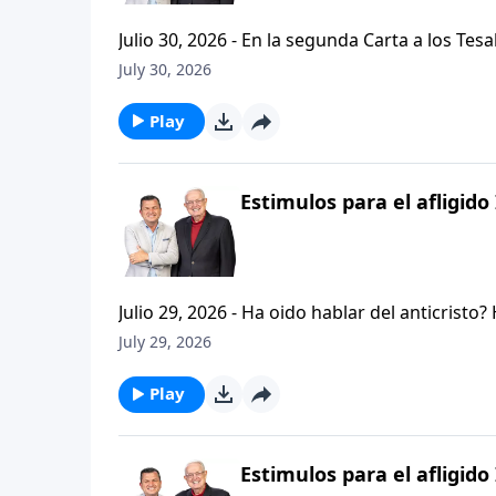
Julio 30, 2026 - En la segunda Carta a los Tes
permanezcan firmes y aferrados a las ensenan
July 30, 2026
Palabra de Dios siga esparciendose por todo l
del mensaje que comenzamos hace un par de di
Play
Estimulos para el afligido 
Julio 29, 2026 - Ha oido hablar del anticristo
que se refiere la Biblia cuando usa la palabr
July 29, 2026
parte de la serie CRISTIANISMO FIRME: UN E
capitulo de 2 Tesalonicenses y escuchemos l
Play
AFLIGIDO.
Estimulos para el afligido 