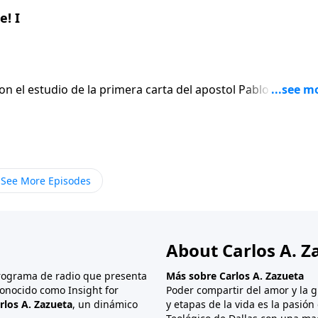
! I
on el estudio de la primera carta del apostol Pablo a los
En lugar de
 el apostol escribe seis versiculos para afirmar gentilmen
ue termina siendo el punto mas apasionado de toda su carta
See More Episodes
About Carlos A. Z
programa de radio que presenta
Más sobre Carlos A. Zazueta
onocido como Insight for
Poder compartir del amor y la g
rlos A. Zazueta
, un dinámico
y etapas de la vida es la pasió