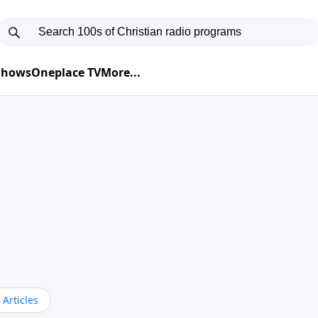
 Shows
Oneplace TV
More...
Articles