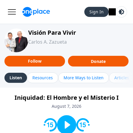
Sign In
Visión Para Vivir
Carlos A. Zazueta
Follow
Donate
Listen
Resources
More Ways to Listen
Articles
Iniquidad: El Hombre y el Misterio I
August 7, 2026