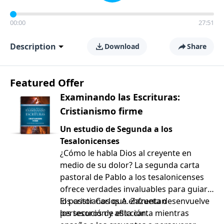
00:00
27:51
Description
Download
Share
Featured Offer
Examinando las Escrituras:
Cristianismo firme
Un estudio de Segunda a los
Tesalonicenses
¿Cómo le habla Dios al creyente en
medio de su dolor? La segunda carta
pastoral de Pablo a los tesalonicenses
ofrece verdades invaluables para guiar a
los cristianos que enfrentan
El pastor Carlos A. Zazueta desenvuelve
persecución y aflicción.
los tesoros de esta carta mientras