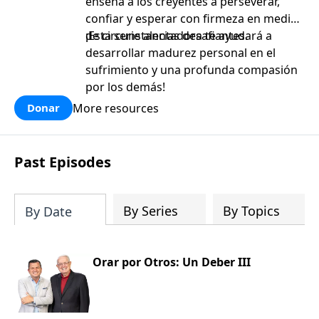
enseña a los creyentes a perseverar,
confiar y esperar con firmeza en medio
de circunstancias desafiantes.
¡Esta serie alentadora te ayudará a
desarrollar madurez personal en el
sufrimiento y una profunda compasión
por los demás!
More resources
Donar
Past Episodes
By Series
By Topics
By Date
Orar por Otros: Un Deber III