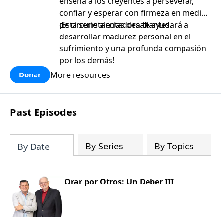
enseña a los creyentes a perseverar,
confiar y esperar con firmeza en medio
de circunstancias desafiantes.
¡Esta serie alentadora te ayudará a
desarrollar madurez personal en el
sufrimiento y una profunda compasión
por los demás!
More resources
Donar
Past Episodes
By Series
By Topics
By Date
Orar por Otros: Un Deber III