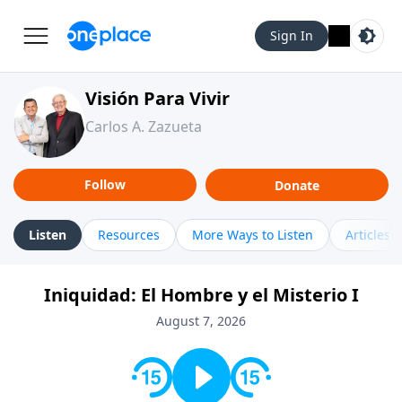
Sign In
Visión Para Vivir
Carlos A. Zazueta
Follow
Donate
Listen
Resources
More Ways to Listen
Articles
Iniquidad: El Hombre y el Misterio I
August 7, 2026