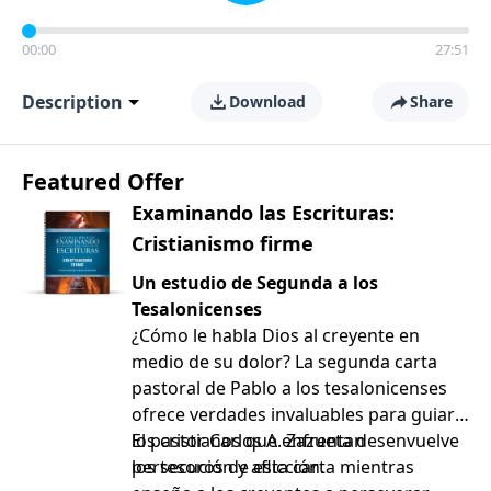
00:00
27:51
Description
Download
Share
Featured Offer
Examinando las Escrituras:
Cristianismo firme
Un estudio de Segunda a los
Tesalonicenses
¿Cómo le habla Dios al creyente en
medio de su dolor? La segunda carta
pastoral de Pablo a los tesalonicenses
ofrece verdades invaluables para guiar a
los cristianos que enfrentan
El pastor Carlos A. Zazueta desenvuelve
persecución y aflicción.
los tesoros de esta carta mientras