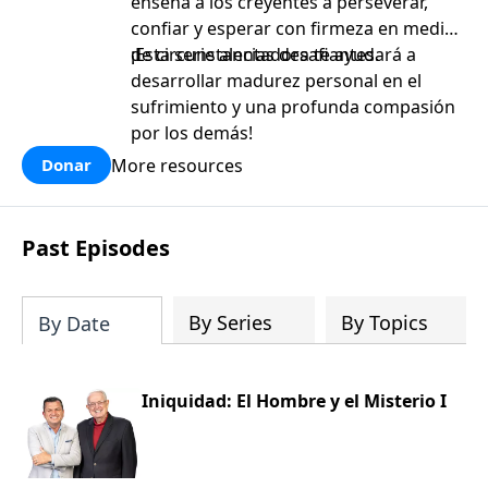
enseña a los creyentes a perseverar,
confiar y esperar con firmeza en medio
de circunstancias desafiantes.
¡Esta serie alentadora te ayudará a
desarrollar madurez personal en el
sufrimiento y una profunda compasión
por los demás!
More resources
Donar
Past Episodes
By Series
By Topics
By Date
Iniquidad: El Hombre y el Misterio I