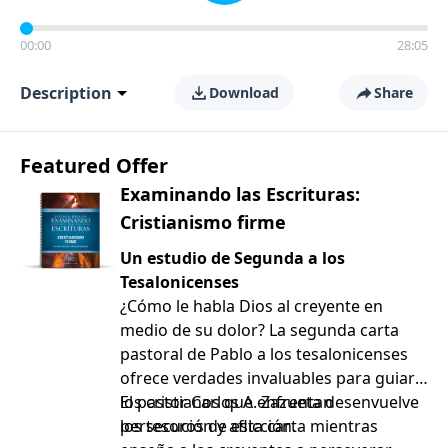
00:00
28:05
Description
Download
Share
Featured Offer
Examinando las Escrituras:
Cristianismo firme
Un estudio de Segunda a los
Tesalonicenses
¿Cómo le habla Dios al creyente en
medio de su dolor? La segunda carta
pastoral de Pablo a los tesalonicenses
ofrece verdades invaluables para guiar a
los cristianos que enfrentan
El pastor Carlos A. Zazueta desenvuelve
persecución y aflicción.
los tesoros de esta carta mientras