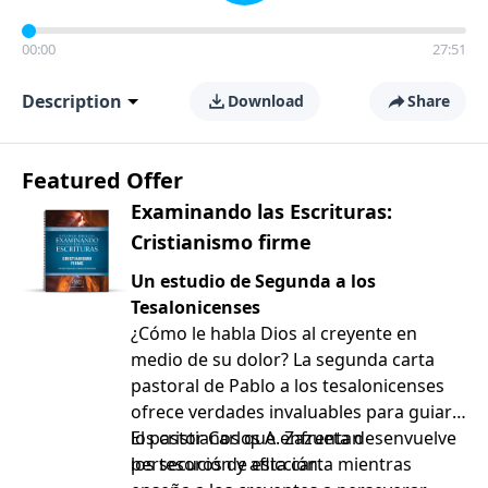
00:00
27:51
Description
Download
Share
Featured Offer
Examinando las Escrituras:
Cristianismo firme
Un estudio de Segunda a los
Tesalonicenses
¿Cómo le habla Dios al creyente en
medio de su dolor? La segunda carta
pastoral de Pablo a los tesalonicenses
ofrece verdades invaluables para guiar a
los cristianos que enfrentan
El pastor Carlos A. Zazueta desenvuelve
persecución y aflicción.
los tesoros de esta carta mientras