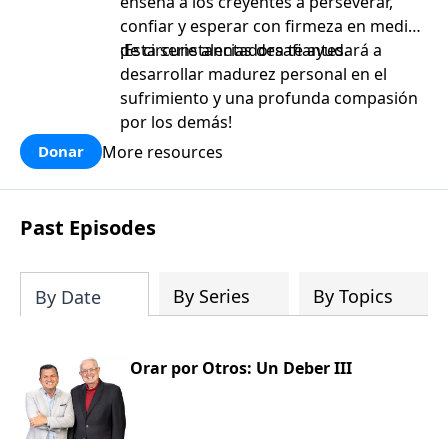
enseña a los creyentes a perseverar,
confiar y esperar con firmeza en medio
de circunstancias desafiantes.
¡Esta serie alentadora te ayudará a
desarrollar madurez personal en el
sufrimiento y una profunda compasión
por los demás!
More resources
Donar
Past Episodes
By Series
By Topics
By Date
Orar por Otros: Un Deber III