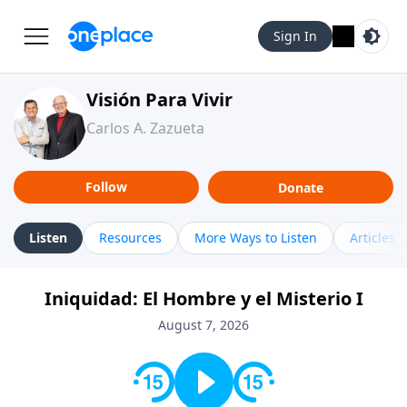
Sign In
Visión Para Vivir
Carlos A. Zazueta
Follow
Donate
Listen
Resources
More Ways to Listen
Articles
Iniquidad: El Hombre y el Misterio I
August 7, 2026