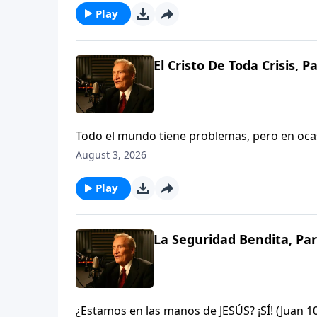
Play
El Cristo De Toda Crisis, P
Todo el mundo tiene problemas, pero en ocas
tambaleándose, impotente, incluso desespera
August 3, 2026
en que Dios es suficiente ya sea para sacarle
Play
La Seguridad Bendita, Par
¿Estamos en las manos de JESÚS? ¡SÍ! (Juan 