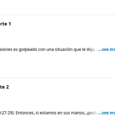
arte 1
iones es golpeado con una situación que le deja
do. El pastor Adrián Rogers explica qué hacer y cómo conf
 de la situación o protegerle hasta pasar por ésta.Hch. 12:1
te 2
10:27-29). Entonces, si estamos en sus manos, ¿podemos ser