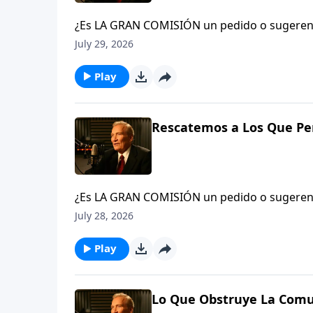
¿Es LA GRAN COMISIÓN un pedido o sugerenc
y hagan discípulos en todas las naciones…» (
July 29, 2026
La iglesia o el creyente en Cristo que no es
traición contra el Rey del cielo. Verá, el gr
Play
22-23
Rescatemos a Los Que Per
¿Es LA GRAN COMISIÓN un pedido o sugerenc
y hagan discípulos en todas las naciones…» (
July 28, 2026
La iglesia o el creyente en Cristo que no es
traición contra el Rey del cielo. Verá, el gr
Play
22-23
Lo Que Obstruye La Comu