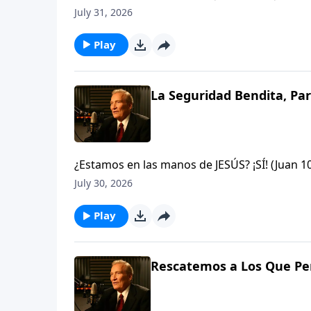
arrebatados de éstas? ¡Nunca Jamás! si algu
July 31, 2026
que Dios, y nadie es más poderoso que Él.Jud
Play
La Seguridad Bendita, Par
¿Estamos en las manos de JESÚS? ¡SÍ! (Juan 
arrebatados de éstas? ¡Nunca Jamás! si algu
July 30, 2026
que Dios, y nadie es más poderoso que Él.Jud
Play
Rescatemos a Los Que Per