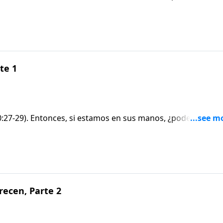
ien pudiera hacerlo, ese alguien sería mucho más poderoso
. 24-25
te 1
10:27-29). Entonces, si estamos en sus manos, ¿podemos ser
ien pudiera hacerlo, ese alguien sería mucho más poderoso
. 24-25
ecen, Parte 2