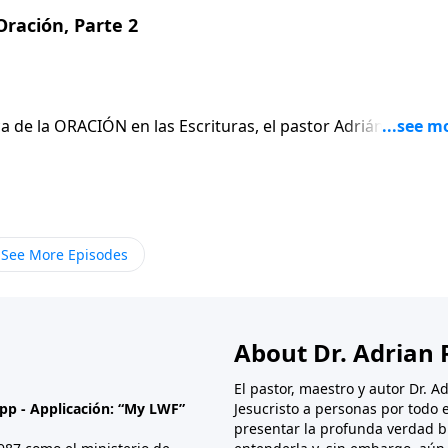
ración, Parte 2
a de la ORACIÓN en las Escrituras, el pastor Adrián Rogers
no también que el CARÁCTER de quien ORA es crucial para q
bralo: ¿Está calificado para orar?Jn. 15:16
See More Episodes
About Dr. Adrian 
El pastor, maestro y autor Dr. 
App - Applicación: “My LWF”
Jesucristo a personas por todo
presentar la profunda verdad b