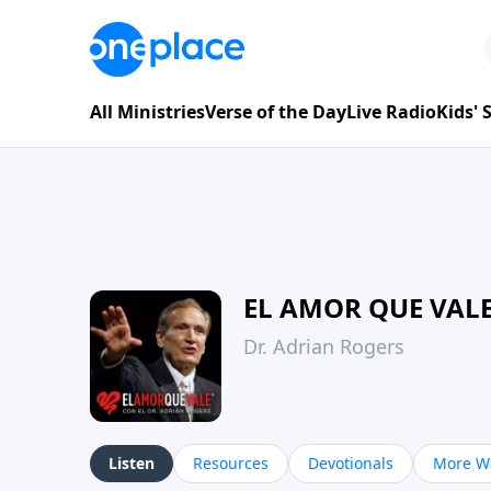
All Ministries
Verse of the Day
Live Radio
Kids'
EL AMOR QUE VAL
Dr. Adrian Rogers
Listen
Resources
Devotionals
More Wa