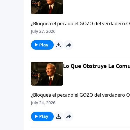
¿Bloquea el pecado el GOZO del verdadero COMPAÑERISMO? Siempre. Aprenda acerca de la #convicción,
la #limpieza y la #conquista del pecado que 
July 27, 2026
Play
Lo Que Obstruye La Comu
¿Bloquea el pecado el GOZO del verdadero COMPAÑERISMO? Siempre. Aprenda acerca de la #convicción,
la #limpieza y la #conquista del pecado que 
July 24, 2026
Play