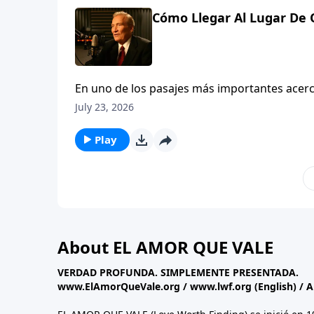
Cómo Llegar Al Lugar De O
En uno de los pasajes más importantes acerc
demuestra que no es sólo lo que oramos, si
July 23, 2026
nuestras ORACIONES sean CONTESTADAS. Descú
Play
About EL AMOR QUE VALE
VERDAD PROFUNDA. SIMPLEMENTE PRESENTADA.
www.ElAmorQueVale.org
/
www.lwf.org
(English) / 