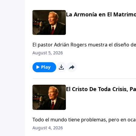
La Armonía en El Matrimo
El pastor Adrián Rogers muestra el diseño de
mujer, y cómo tener armonía en el hogar. A p
August 5, 2026
el matrimonio puede ser un dúo, no un duelo
Play
El Cristo De Toda Crisis, P
Todo el mundo tiene problemas, pero en ocas
tambaleándose, impotente, incluso desespera
August 4, 2026
en que Dios es suficiente ya sea para sacarle