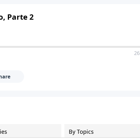
, Parte 2
26
hare
ies
By Topics