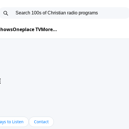
 Shows
Oneplace TV
More...
E
ys to Listen
Contact