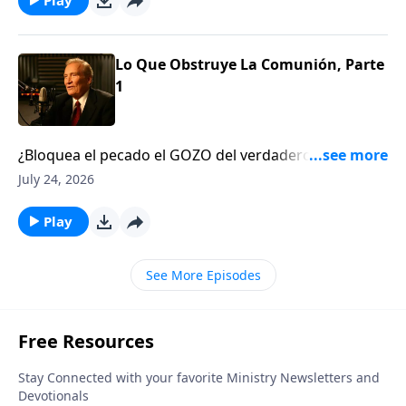
Lo Que Obstruye La Comunión, Parte
1
¿Bloquea el pecado el GOZO del verdadero
COMPAÑERISMO? Siempre. Aprenda acerca de la
July 24, 2026
#convicción, la #limpieza y la #conquista del pecado
que RESTAURA el GOZO.1 Jn. 1:5-2:6
Play
See More Episodes