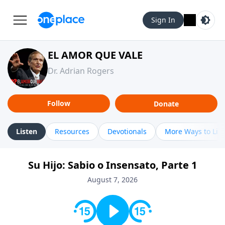
Sign In
EL AMOR QUE VALE
Dr. Adrian Rogers
Follow
Donate
Listen
Resources
Devotionals
More Ways to Lis
Su Hijo: Sabio o Insensato, Parte 1
August 7, 2026