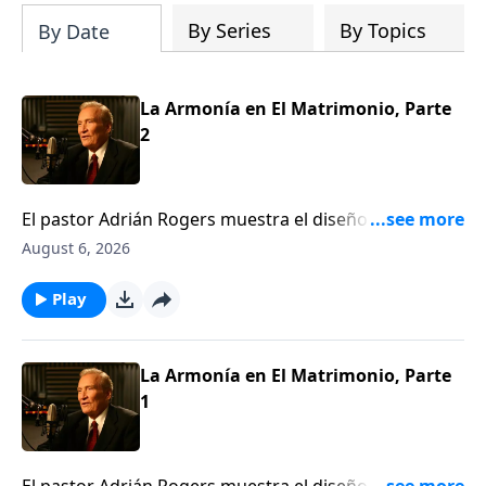
By Series
By Topics
By Date
La Armonía en El Matrimonio, Parte
2
El pastor Adrián Rogers muestra el diseño de Dios
para el matrimonio; las diferencias entre hombre y
August 6, 2026
mujer, y cómo tener armonía en el hogar. A pesar de
las innegables diferencias emocionales y sicológicas,
Play
el matrimonio puede ser un dúo, no un duelo. Dios
nos hizo diferentes para poder hacernos uno.Gn. 1:27
La Armonía en El Matrimonio, Parte
1