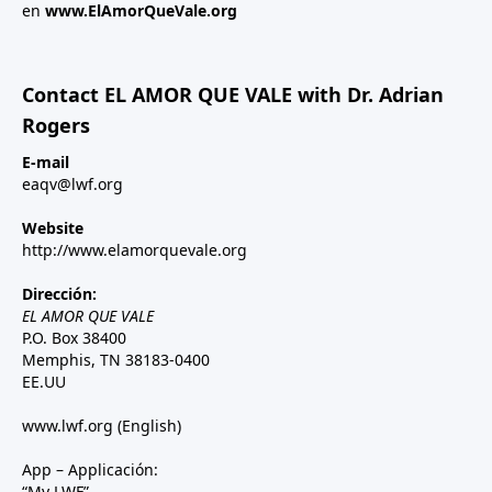
en
www.ElAmorQueVale.org
Contact EL AMOR QUE VALE with Dr. Adrian
Rogers
E-mail
eaqv@lwf.org
Website
http://www.elamorquevale.org
Dirección:
EL AMOR QUE VALE
P.O. Box 38400
Memphis, TN 38183-0400
EE.UU
www.lwf.org
(English)
App – Applicación:
“My LWF”