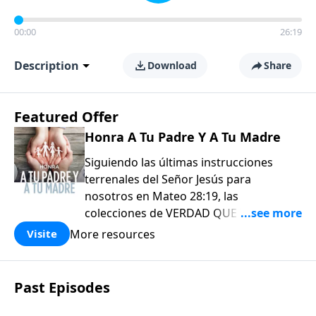
00:00
26:19
Description
Download
Share
Featured Offer
Honra A Tu Padre Y A Tu Madre
Siguiendo las últimas instrucciones
terrenales del Señor Jesús para
nosotros en Mateo 28:19, las
colecciones de VERDAD QUE VALE
COMPARTIR de EL AMOR QUE VALE
More resources
Visite
(Love Worth Finding) han sido diseñadas
para usarse tanto en su crecimiento
personal como, aún más importante, en
Past Episodes
su comisión de «Por tanto, vayan y
hagan discípulos en todas las naciones».