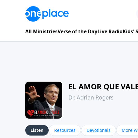
All Ministries
Verse of the Day
Live Radio
Kids'
EL AMOR QUE VAL
Dr. Adrian Rogers
Listen
Resources
Devotionals
More Wa