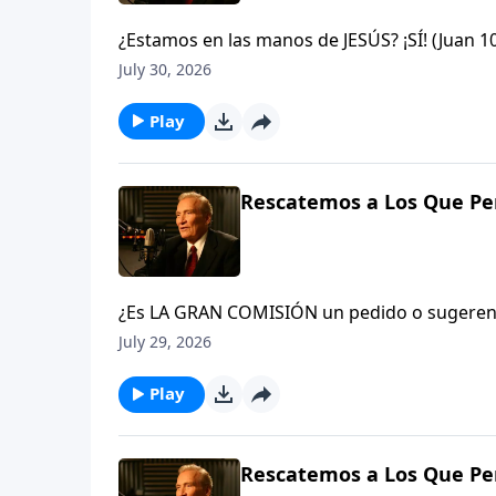
¿Estamos en las manos de JESÚS? ¡SÍ! (Juan 
arrebatados de éstas? ¡Nunca Jamás! si algu
July 30, 2026
que Dios, y nadie es más poderoso que Él.Jud
Play
Rescatemos a Los Que Per
¿Es LA GRAN COMISIÓN un pedido o sugerenc
y hagan discípulos en todas las naciones…» (
July 29, 2026
La iglesia o el creyente en Cristo que no es
traición contra el Rey del cielo. Verá, el gr
Play
22-23
Rescatemos a Los Que Per