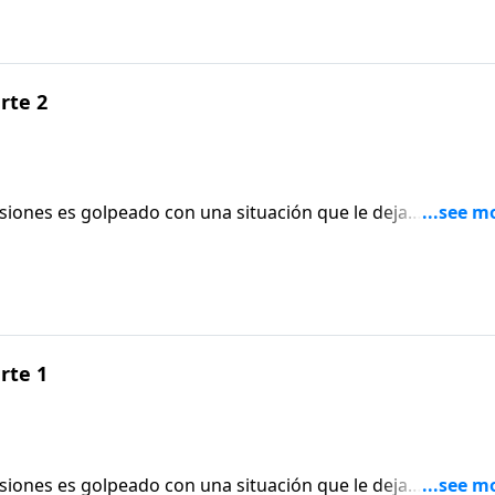
arte 2
iones es golpeado con una situación que le deja
do. El pastor Adrián Rogers explica qué hacer y cómo conf
 de la situación o protegerle hasta pasar por ésta.Hch. 12:1
arte 1
iones es golpeado con una situación que le deja