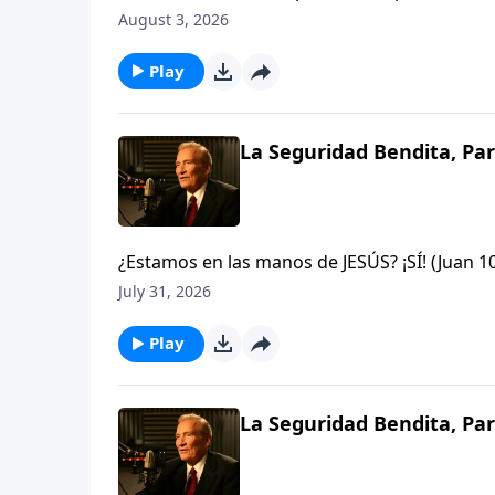
tambaleándose, impotente, incluso desespera
August 3, 2026
en que Dios es suficiente ya sea para sacarle
Play
La Seguridad Bendita, Par
¿Estamos en las manos de JESÚS? ¡SÍ! (Juan 
arrebatados de éstas? ¡Nunca Jamás! si algu
July 31, 2026
que Dios, y nadie es más poderoso que Él.Jud
Play
La Seguridad Bendita, Par