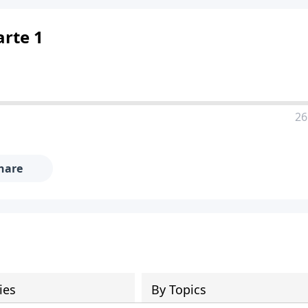
arte 1
26
hare
ies
By Topics