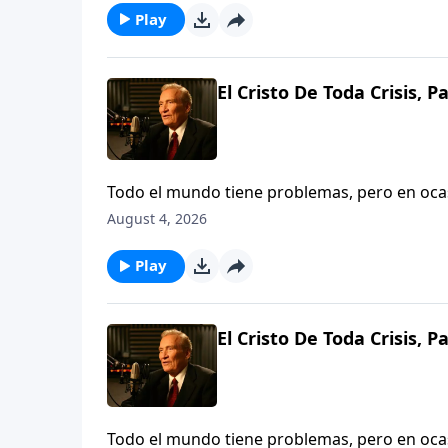
Play
El Cristo De Toda Crisis, P
Todo el mundo tiene problemas, pero en ocas
tambaleándose, impotente, incluso desespera
August 4, 2026
en que Dios es suficiente ya sea para sacarle
Play
El Cristo De Toda Crisis, P
Todo el mundo tiene problemas, pero en ocas