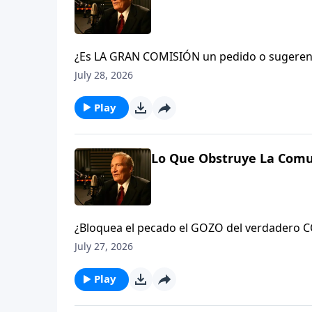
¿Es LA GRAN COMISIÓN un pedido o sugerenc
y hagan discípulos en todas las naciones…» (
July 28, 2026
La iglesia o el creyente en Cristo que no es
traición contra el Rey del cielo. Verá, el gr
Play
22-23
Lo Que Obstruye La Comu
¿Bloquea el pecado el GOZO del verdadero COMPAÑERISMO? Siempre. Aprenda acerca de la #convicción,
la #limpieza y la #conquista del pecado que 
July 27, 2026
Play