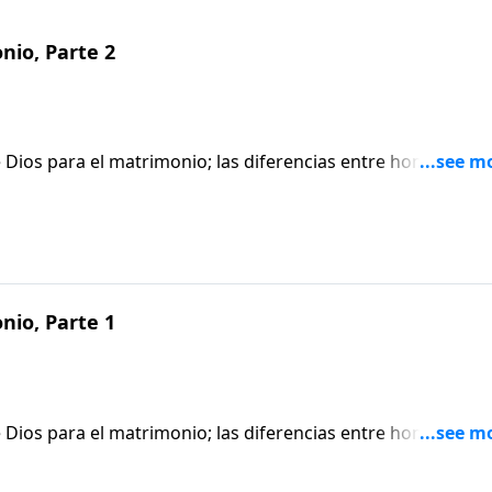
nio, Parte 2
 Dios para el matrimonio; las diferencias entre hombre y
esar de las innegables diferencias emocionales y sicológicas
. Dios nos hizo diferentes para poder hacernos uno.Gn. 1:
nio, Parte 1
 Dios para el matrimonio; las diferencias entre hombre y
esar de las innegables diferencias emocionales y sicológicas
. Dios nos hizo diferentes para poder hacernos uno.Gn. 1: