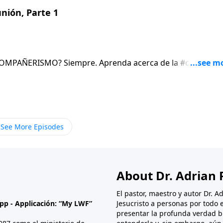
nión, Parte 1
RESTAURA el GOZO.1 Jn. 1:5-2:6
See More Episodes
About Dr. Adrian 
El pastor, maestro y autor Dr. 
App - Applicación: “My LWF”
Jesucristo a personas por todo
presentar la profunda verdad b