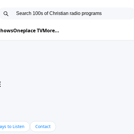
 Shows
Oneplace TV
More...
E
ys to Listen
Contact