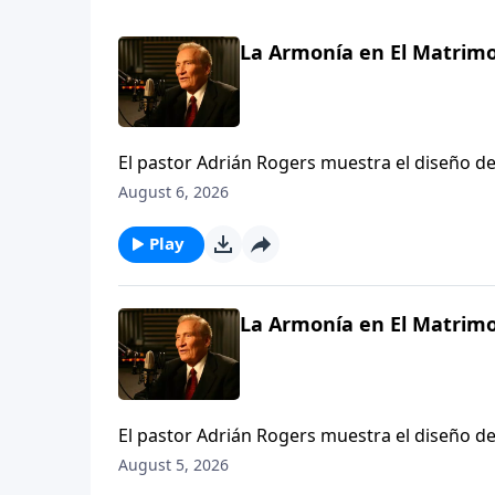
La Armonía en El Matrimo
El pastor Adrián Rogers muestra el diseño de
mujer, y cómo tener armonía en el hogar. A p
August 6, 2026
el matrimonio puede ser un dúo, no un duelo
Play
La Armonía en El Matrimo
El pastor Adrián Rogers muestra el diseño de
mujer, y cómo tener armonía en el hogar. A p
August 5, 2026
el matrimonio puede ser un dúo, no un duelo