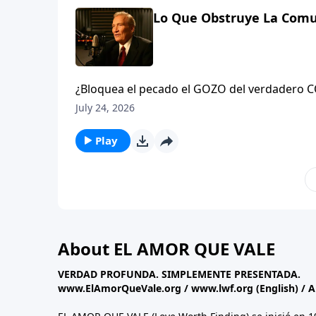
Lo Que Obstruye La Comu
¿Bloquea el pecado el GOZO del verdadero COMPAÑERISMO? Siempre. Aprenda acerca de la #convicción,
la #limpieza y la #conquista del pecado que 
July 24, 2026
Play
About EL AMOR QUE VALE
VERDAD PROFUNDA. SIMPLEMENTE PRESENTADA.
www.ElAmorQueVale.org
/
www.lwf.org
(English) / 