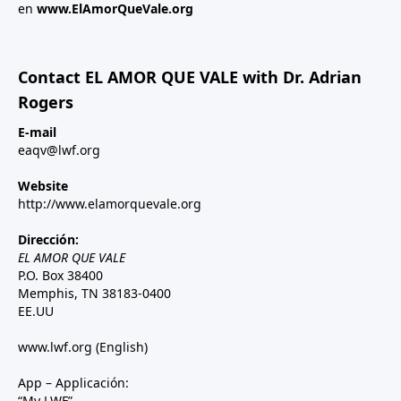
en
www.ElAmorQueVale.org
Contact EL AMOR QUE VALE with Dr. Adrian
Rogers
E-mail
eaqv@lwf.org
Website
http://www.elamorquevale.org
Dirección:
EL AMOR QUE VALE
P.O. Box 38400
Memphis, TN 38183-0400
EE.UU
www.lwf.org
(English)
App – Applicación:
“My LWF”