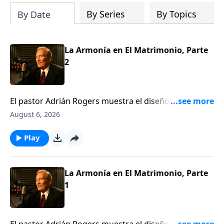
By Series
By Topics
By Date
La Armonía en El Matrimonio, Parte
2
El pastor Adrián Rogers muestra el diseño de Dios
para el matrimonio; las diferencias entre hombre y
August 6, 2026
mujer, y cómo tener armonía en el hogar. A pesar de
las innegables diferencias emocionales y sicológicas,
Play
el matrimonio puede ser un dúo, no un duelo. Dios
nos hizo diferentes para poder hacernos uno.Gn. 1:27
La Armonía en El Matrimonio, Parte
1