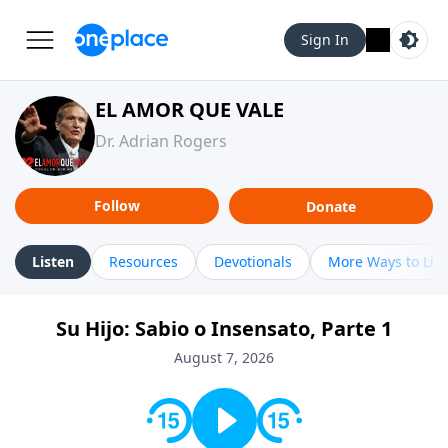
Sign In
EL AMOR QUE VALE
Dr. Adrian Rogers
Follow
Donate
Listen
Resources
Devotionals
More Ways to Lis
Su Hijo: Sabio o Insensato, Parte 1
August 7, 2026