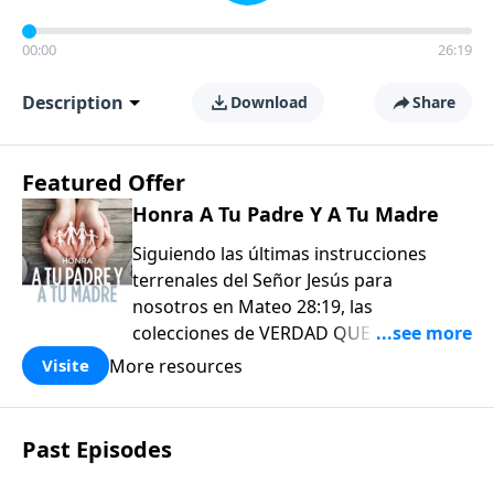
00:00
26:19
Description
Download
Share
Featured Offer
Honra A Tu Padre Y A Tu Madre
Siguiendo las últimas instrucciones
terrenales del Señor Jesús para
nosotros en Mateo 28:19, las
colecciones de VERDAD QUE VALE
COMPARTIR de EL AMOR QUE VALE
More resources
Visite
(Love Worth Finding) han sido diseñadas
para usarse tanto en su crecimiento
personal como, aún más importante, en
Past Episodes
su comisión de «Por tanto, vayan y
hagan discípulos en todas las naciones».