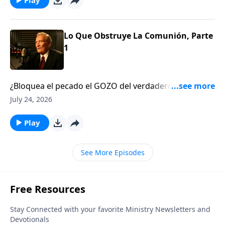
Lo Que Obstruye La Comunión, Parte
1
¿Bloquea el pecado el GOZO del verdadero
COMPAÑERISMO? Siempre. Aprenda acerca de la
July 24, 2026
#convicción, la #limpieza y la #conquista del pecado
que RESTAURA el GOZO.1 Jn. 1:5-2:6
Play
See More Episodes