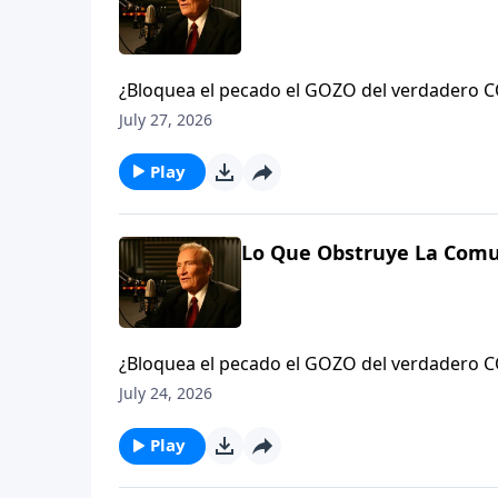
¿Bloquea el pecado el GOZO del verdadero COMPAÑERISMO? Siempre. Aprenda acerca de la #convicción,
la #limpieza y la #conquista del pecado que 
July 27, 2026
Play
Lo Que Obstruye La Comu
¿Bloquea el pecado el GOZO del verdadero COMPAÑERISMO? Siempre. Aprenda acerca de la #convicción,
la #limpieza y la #conquista del pecado que 
July 24, 2026
Play