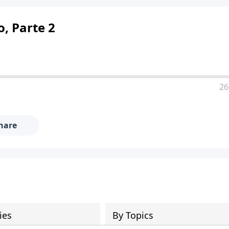
, Parte 2
26
hare
ies
By Topics