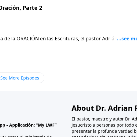
ración, Parte 2
a de la ORACIÓN en las Escrituras, el pastor Adrián Rogers
no también que el CARÁCTER de quien ORA es crucial para q
bralo: ¿Está calificado para orar?Jn. 15:16
See More Episodes
About Dr. Adrian 
El pastor, maestro y autor Dr. 
App - Applicación: “My LWF”
Jesucristo a personas por todo
presentar la profunda verdad b