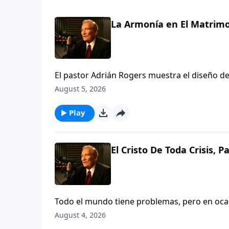
La Armonía en El Matrimo
El pastor Adrián Rogers muestra el diseño de
mujer, y cómo tener armonía en el hogar. A p
August 5, 2026
el matrimonio puede ser un dúo, no un duelo
Play
El Cristo De Toda Crisis, P
Todo el mundo tiene problemas, pero en ocas
tambaleándose, impotente, incluso desespera
August 4, 2026
en que Dios es suficiente ya sea para sacarle