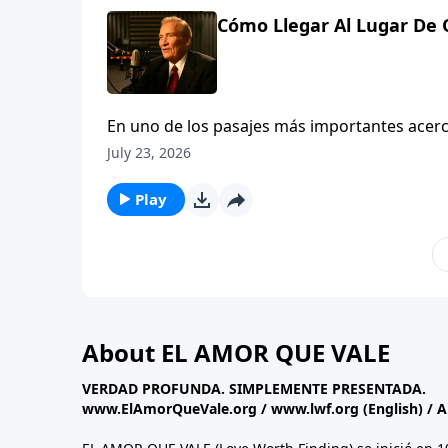
Cómo Llegar Al Lugar De O
En uno de los pasajes más importantes acerc
demuestra que no es sólo lo que oramos, si
July 23, 2026
nuestras ORACIONES sean CONTESTADAS. Descú
Play
About EL AMOR QUE VALE
VERDAD PROFUNDA. SIMPLEMENTE PRESENTADA.
www.ElAmorQueVale.org
/
www.lwf.org
(English) / 