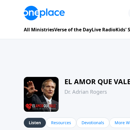
All Ministries
Verse of the Day
Live Radio
Kids'
EL AMOR QUE VAL
Dr. Adrian Rogers
Listen
Resources
Devotionals
More Wa