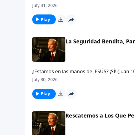
arrebatados de éstas? ¡Nunca Jamás! si algu
July 31, 2026
que Dios, y nadie es más poderoso que Él.Jud
Play
La Seguridad Bendita, Par
¿Estamos en las manos de JESÚS? ¡SÍ! (Juan 
arrebatados de éstas? ¡Nunca Jamás! si algu
July 30, 2026
que Dios, y nadie es más poderoso que Él.Jud
Play
Rescatemos a Los Que Per