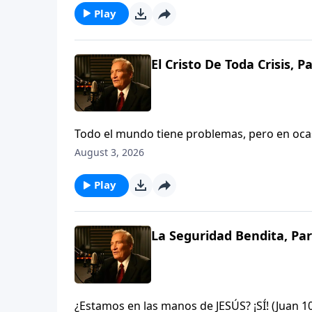
Play
El Cristo De Toda Crisis, P
Todo el mundo tiene problemas, pero en ocas
tambaleándose, impotente, incluso desespera
August 3, 2026
en que Dios es suficiente ya sea para sacarle
Play
La Seguridad Bendita, Par
¿Estamos en las manos de JESÚS? ¡SÍ! (Juan 