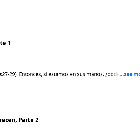
ien pudiera hacerlo, ese alguien sería mucho más poderoso
. 24-25
te 1
10:27-29). Entonces, si estamos en sus manos, ¿podemos ser
ien pudiera hacerlo, ese alguien sería mucho más poderoso
. 24-25
ecen, Parte 2