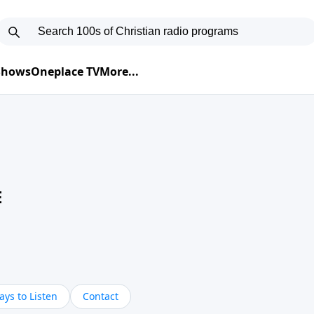
 Shows
Oneplace TV
More...
E
ys to Listen
Contact