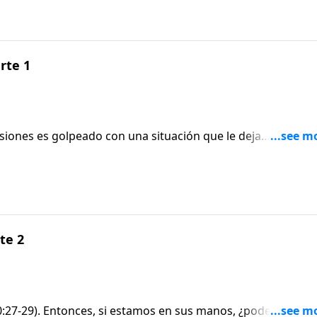
arte 1
iones es golpeado con una situación que le deja
do. El pastor Adrián Rogers explica qué hacer y cómo conf
 de la situación o protegerle hasta pasar por ésta.Hch. 12:1
te 2
10:27-29). Entonces, si estamos en sus manos, ¿podemos ser