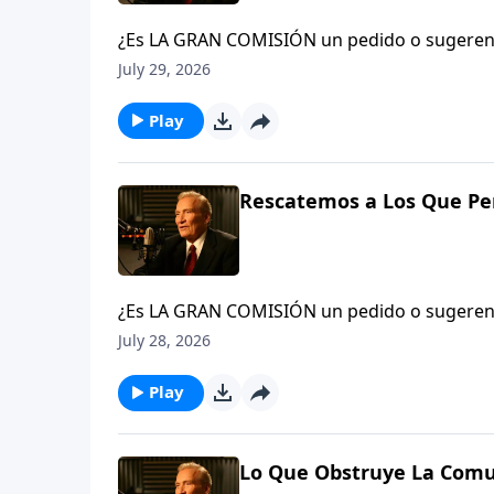
¿Es LA GRAN COMISIÓN un pedido o sugerenc
y hagan discípulos en todas las naciones…» (
July 29, 2026
La iglesia o el creyente en Cristo que no es
traición contra el Rey del cielo. Verá, el gr
Play
22-23
Rescatemos a Los Que Per
¿Es LA GRAN COMISIÓN un pedido o sugerenc
y hagan discípulos en todas las naciones…» (
July 28, 2026
La iglesia o el creyente en Cristo que no es
traición contra el Rey del cielo. Verá, el gr
Play
22-23
Lo Que Obstruye La Comu