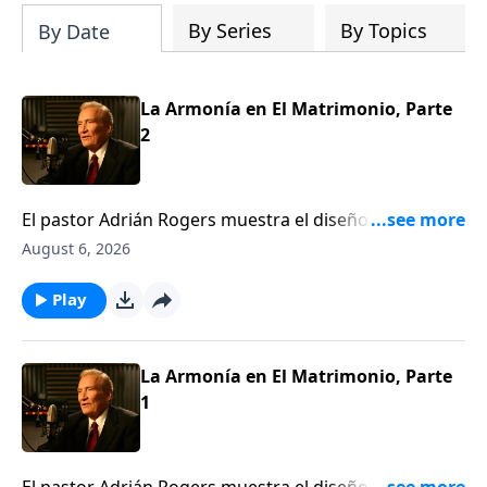
By Series
By Topics
By Date
La Armonía en El Matrimonio, Parte
2
El pastor Adrián Rogers muestra el diseño de Dios
para el matrimonio; las diferencias entre hombre y
August 6, 2026
mujer, y cómo tener armonía en el hogar. A pesar de
las innegables diferencias emocionales y sicológicas,
Play
el matrimonio puede ser un dúo, no un duelo. Dios
nos hizo diferentes para poder hacernos uno.Gn. 1:27
La Armonía en El Matrimonio, Parte
1