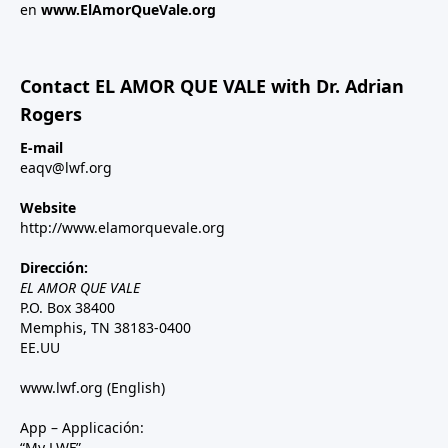
en
www.ElAmorQueVale.org
Contact EL AMOR QUE VALE with Dr. Adrian
Rogers
E-mail
eaqv@lwf.org
Website
http://www.elamorquevale.org
Dirección:
EL AMOR QUE VALE
P.O. Box 38400
Memphis, TN 38183-0400
EE.UU
www.lwf.org
(English)
App – Applicación:
“My LWF”