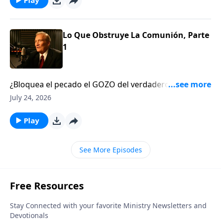
Lo Que Obstruye La Comunión, Parte
1
¿Bloquea el pecado el GOZO del verdadero
COMPAÑERISMO? Siempre. Aprenda acerca de la
July 24, 2026
#convicción, la #limpieza y la #conquista del pecado
que RESTAURA el GOZO.1 Jn. 1:5-2:6
Play
See More Episodes