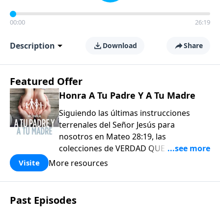
00:00
26:19
Description
Download
Share
Featured Offer
Honra A Tu Padre Y A Tu Madre
Siguiendo las últimas instrucciones
terrenales del Señor Jesús para
nosotros en Mateo 28:19, las
colecciones de VERDAD QUE VALE
COMPARTIR de EL AMOR QUE VALE
More resources
Visite
(Love Worth Finding) han sido diseñadas
para usarse tanto en su crecimiento
personal como, aún más importante, en
Past Episodes
su comisión de «Por tanto, vayan y
hagan discípulos en todas las naciones».