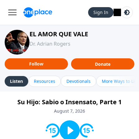
Sign In
EL AMOR QUE VALE
Dr. Adrian Rogers
Follow
Donate
Listen
Resources
Devotionals
More Ways to Lis
Su Hijo: Sabio o Insensato, Parte 1
August 7, 2026