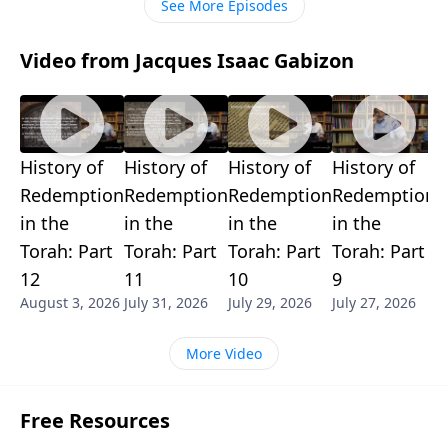
See More Episodes
Video from Jacques Isaac Gabizon
History of
History of
History of
History of
H
Redemption
Redemption
Redemption
Redemption
R
in the
in the
in the
in the
i
Torah: Part
Torah: Part
Torah: Part
Torah: Part
T
12
11
10
9
8
August 3, 2026
July 31, 2026
July 29, 2026
July 27, 2026
J
More Video