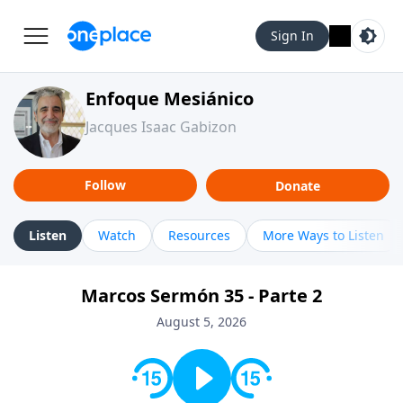
Sign In
Enfoque Mesiánico
Jacques Isaac Gabizon
Follow
Donate
Listen
Watch
Resources
More Ways to Listen
Marcos Sermón 35 - Parte 2
August 5, 2026