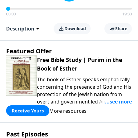
00:00
19:30
Description
Download
Share
Featured Offer
Free Bible Study | Purim in the
Book of Esther
The book of Esther speaks emphatically
concerning the presence of God and His
protection of the Jewish nation from
overt and government led Antisemitism.
We invite you to download this flip-book
More resources
Receive Yours
presentation of the story of Purim, and
don’t forget to click the music icon to
get that messianic flavor while reading!
Past Episodes