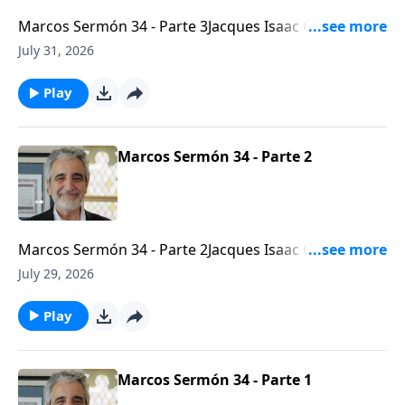
Marcos Sermón 34 - Parte 3Jacques Isaac Gabizon -
Líder mesiánico de la Congregación Beth
July 31, 2026
Arielhttps://bethariel.ca
Play
Marcos Sermón 34 - Parte 2
Marcos Sermón 34 - Parte 2Jacques Isaac Gabizon -
Líder mesiánico de la Congregación Beth
July 29, 2026
Arielhttps://bethariel.ca
Play
Marcos Sermón 34 - Parte 1