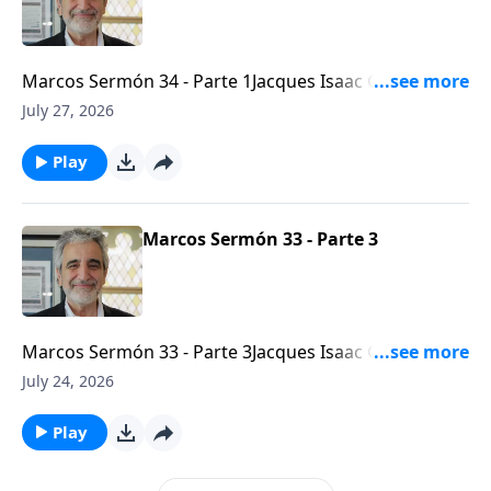
Marcos Sermón 34 - Parte 1Jacques Isaac Gabizon -
Líder mesiánico de la Congregación Beth
July 27, 2026
Arielhttps://bethariel.ca
Play
Marcos Sermón 33 - Parte 3
Marcos Sermón 33 - Parte 3Jacques Isaac Gabizon -
Líder mesiánico de la Congregación Beth
July 24, 2026
Arielhttps://bethariel.ca
Play